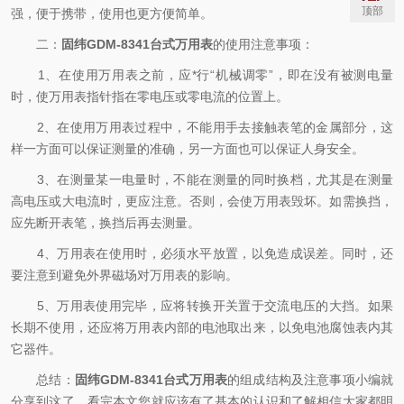
顶部
强，便于携带，使用也更方便简单。
二：
固纬GDM-8341台式万用表
的使用注意事项：
1、在使用万用表之前，应*行“机械调零”，即在没有被测电量
时，使万用表指针指在零电压或零电流的位置上。
2、在使用万用表过程中，不能用手去接触表笔的金属部分，这
样一方面可以保证测量的准确，另一方面也可以保证人身安全。
3、在测量某一电量时，不能在测量的同时换档，尤其是在测量
高电压或大电流时，更应注意。否则，会使万用表毁坏。如需换挡，
应先断开表笔，换挡后再去测量。
4、万用表在使用时，必须水平放置，以免造成误差。同时，还
要注意到避免外界磁场对万用表的影响。
5、万用表使用完毕，应将转换开关置于交流电压的大挡。如果
长期不使用，还应将万用表内部的电池取出来，以免电池腐蚀表内其
它器件。
总结：
固纬GDM-8341台式万用表
的组成结构及注意事项小编就
分享到这了。看完本文您就应该有了基本的认识和了解相信大家都明