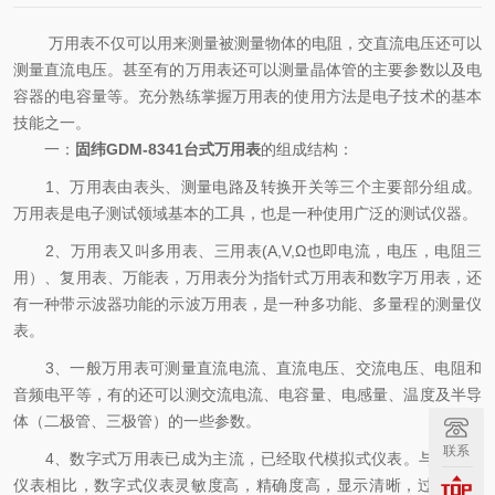
万用表不仅可以用来测量被测量物体的电阻，交直流电压还可以
测量直流电压。甚至有的万用表还可以测量晶体管的主要参数以及电
容器的电容量等。充分熟练掌握万用表的使用方法是电子技术的基本
技能之一。
一：
固纬GDM-8341台式万用表
的组成结构：
1、万用表由表头、测量电路及转换开关等三个主要部分组成。
万用表是电子测试领域基本的工具，也是一种使用广泛的测试仪器。
2、万用表又叫多用表、三用表(A,V,Ω也即电流，电压，电阻三
用）、复用表、万能表，万用表分为指针式万用表和数字万用表，还
有一种带示波器功能的示波万用表，是一种多功能、多量程的测量仪
表。
3、一般万用表可测量直流电流、直流电压、交流电压、电阻和
音频电平等，有的还可以测交流电流、电容量、电感量、温度及半导
体（二极管、三极管）的一些参数。
联系
4、数字式万用表已成为主流，已经取代模拟式仪表。与模拟式
仪表相比，数字式仪表灵敏度高，精确度高，显示清晰，过载能力