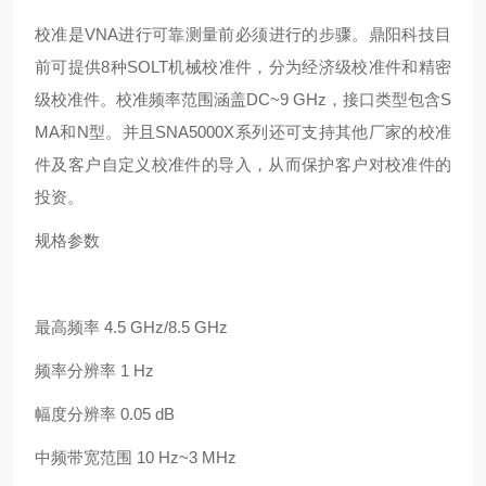
校准是
VNA
进行可靠测量前必须进行的步骤。鼎阳科技目
前可提供
8
种
SOLT
机械校准件，分为经济级校准件和精密
级校准件。校准频率范围涵盖
DC~9 GHz
，接口类型包含
S
MA
和
N
型。并且
SNA5000X
系列还可支持其他厂家的校准
件及客户自定义校准件的导入，从而保护客户对校准件的
投资。
规格参数
最高频率
4.5 GHz/8.5 GHz
频率分辨率
1 Hz
幅度分辨率
0.05 dB
中频带宽范围
10 Hz~3 MHz