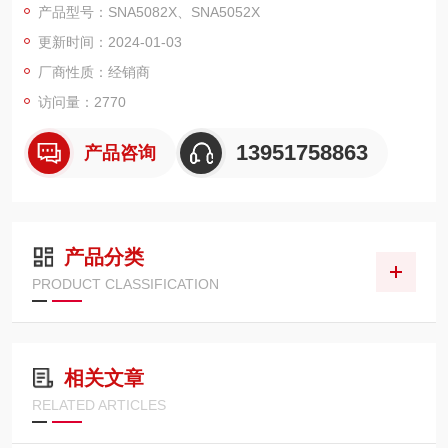
产品型号：SNA5082X、SNA5052X
差分（平衡）测量、时域分析，支持滤波器插入损耗、带宽、Q
更新时间：2024-01-03
值等一键测量，支持端口阻抗转换、端口扩展、夹具仿真和去嵌
入功能
厂商性质：经销商
访问量：2770
13951758863
产品咨询
产品分类
PRODUCT CLASSIFICATION
相关文章
RELATED ARTICLES