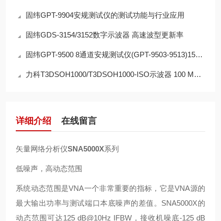
固纬GPT-9904安规测试仪的测试功能与行业应用
固纬GDS-3154/3152数字示波器 高速波型更新率
固纬GPT-9500 8通道安规测试仪(GPT-9503-9513)150VA测试容量 开路/短路检查
力科T3DSOH1000/T3DSOH1000-ISO示波器 100 MHz 和 200 MHz 256级强度分级
详细介绍
在线留言
矢量网络分析仪
SNA5000X
系列
低噪声，高动态范围
系统动态范围是
VNA
一个非常重要的指标，它是
VNA
源的
最大输出功率与测试端口本底噪声的差值。
SNA5000X
的
动态范围可达
125 dB@10Hz IFBW
，接收机噪底
-125 dB