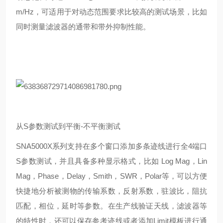
m/Hz
，可适用于对动态范围要求比较高的测试场景，比如
同时测量滤波器的通带和带外抑制性能。
从
S
参数测试到平衡
-
不平衡测试
SNA5000X
系列支持在多个窗口添加多条迹线进行全
4
端口
S
参数测试，并且具备多种显示格式，比如
Log Mag
，
Lin
Mag
，
Phase
，
Delay
，
Smith
，
SWR
，
Polar
等，可以方便
快捷地分析被测物的传输系数，反射系数，驻波比，阻抗
匹配，相位，延时等参数。在生产线验证天线，滤波器等
的特性时，还可以保存参考迹线或者添加
Limit
模板进行通