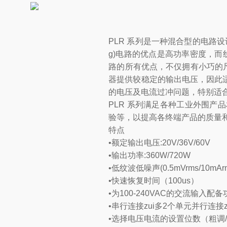
PLR 系列是一种混合型的电路设计，
g)电路的优点是高功率密度，而
路的所有优点，不仅拥有小巧的尺
器提供较稳定的输出电压，因此适
的电压及电流过冲问题，特别适合
PLR 系列满足各种工业外围
验等，以提高各终端产品的质量
特点
•额定输出电压:20V/36V/60V
•输出功率:360W/720W
•低纹波低噪声(0.5mVrms/10mAr
•快速恢复时间（100us）
•为100-240VAC的交流输入
•串行连接zui多2个单元并行连接z
•选择电压电流的设置位数（粗调