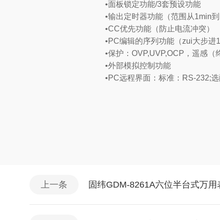
•面板锁定功能/3套预设功能
•输出定时器功能（范围从1min到10
•CC优先功能（防止电流冲突）
•PC编辑的序列功能（zui大步进100
•保护：OVP,UVP,OCP，遥感
•外部模拟控制功能
•PC远程界面：标准：RS-232;选配
上一条
固纬GDM-8261A六位半台式万用表 