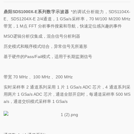
鼎阳SDS1000X-E系列数字示波器
*的调试分析能力，SDS1104X-
E、SDS1204X-E 2/4通道，1 GSa/s采样率，70 M/100 M/200 MHz
带宽，1 M点 FFT 分析
事件搜索和导航，快速定位感兴趣的事件
MSO
逻辑分析仪集成，混合信号分析利器
历史模式和顺序模式结合，异常信号无所遁形
基于硬件的
Pass/Fail
模式，适用于长期监测信号
带宽
70 MHz
、
100 MHz
、
200 MHz
实时采样率
2
通道系列采用
1
片
1 GSa/s ADC
芯片，
4
通道系列采
用两片
1 GSa/s ADC
芯片
,
通道全部开启时，每通道采样率
500 MS
a/s
，通道交织模式采样率
1 GSa/s