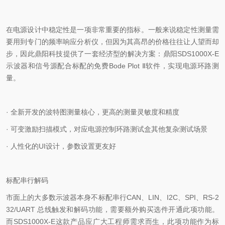
在电源设计中稳定性是一项非常重要的指标。一般来说稳定性测量需
要用到专门的频率响应分析仪，但因为其高昂的价格往往让人望而却
步，因此鼎阳科技提供了一套经济型的解决方案：鼎阳
SDS1000X-E
示波器和信号源配合标配的免费
Bode Plot
Ⅱ软件，实现电源环路测
量。
· 全新开发的波特图测量核心，更高的测量灵敏度和精度
· 可变激励扫描模式，对应电源控制环路测试盒其他复杂测试场景
· 人性化的
UI
设计，参数设置更友好
标配串行解码
市面上的大多数示波器本身不标配串行
CAN
、
LIN
、
I2C
、
SPI
、
RS-2
32/UART
总线触发和解码功能，需要额外购买选件开通此项功能。
而
SDS1000X-E
这款产品应广大工程师需求而生，此项功能作为标