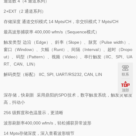
通道数
4
（
4
通道系列）
2+EXT
（
2
通道系列）
存储深度
通道交织模式
14 Mpts/CH
，非交织模式
7 Mpts/CH
最高波形捕获率
400,000 wfm/s
（
Sequence
模式）
触发类型
边沿（
Edge
）、斜率（
Slope
）、脉宽（
Pulse width
）、
窗口（
Window
）、欠幅（
Runt
）、间隔（
Interval
）、超时（
Dropo
ut
）、码型（
Pattern
）、视频（
Video
）、串行触发（
IIC
、
SPI
、
UA
RT
、
CAN
、
LIN
）
解码类型（标配）
IIC, SPI, UART/RS232, CAN, LIN
联系
顶部
深存储，快刷新
采用鼎阳的
SPO
技术，数字触发系统，触发灵敏度
高，抖动小
256
级辉度和色温显示，更清晰
波形刷新率
400,000 wfm/s
，轻松捕获异常波形
14 Mpts
存储深度，深入查看波形细节