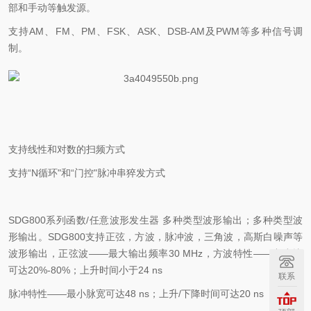
部和手动等触发源。
支持
AM
、
FM
、
PM
、
FSK
、
ASK
、
DSB-AM
及
PWM
等多种信号调
制。
支持线性和对数的扫频方式
支持
“
N
循环
"
和“门控
"
脉冲串猝发方式
SDG800
系列函数
/
任意波形发生器 多种类型波形输出；多种类型波
形输出。
SDG800
支持正弦，方波，脉冲波，三角波，高斯白噪声等
波形输出，正弦波——最大输出频率
30 MHz
，方波特性——占空比
可达
20%-80%
；上升时间小于
24 ns
联系
脉冲特性
——最小脉宽可达
48 ns
；上升
/
下降时间可达
20 ns