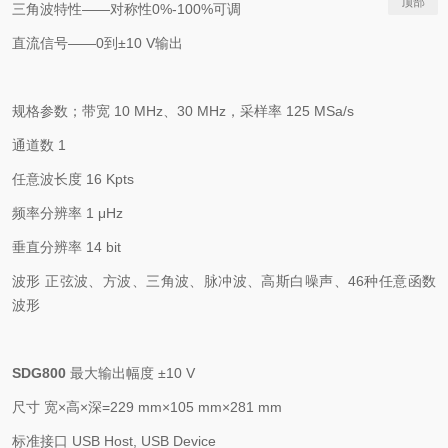
顶部
三角波特性
——对称性
0%-100%
可调
直流信号
——
0
到±
10 V
输出
规格参数；带宽
10 MHz
、
30 MHz
，采样率
125 MSa/s
通道数
1
任意波长度
16 Kpts
频率分辨率
1
μ
Hz
垂直分辨率
14 bit
波形
正弦波、方波、三角波、脉冲波、高斯白噪声、
46
种任意函数
波形
SDG800
最大输出幅度
±
10 V
尺寸
宽
×高×深
=229 mm
×
105 mm
×
281 mm
标准接口
USB Host, USB Device