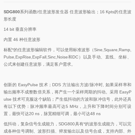
SDG800
系列函数
/
任意波形发生器 任意波形输出；
16 Kpts
的任意波
形长度
14 bit
垂直分辨率
内置
46
种任意波形
标配*的任意波形编辑软件，可以使用标准波形（
Sine,Square,Ramp,
Pulse,ExpRise,ExpFall,Sinc,Noise
和
DC
）以及手动、直线、坐标、
公式来创建任意波形，满足客户需求。
创新的
EasyPulse
技术；
DDS
方法输出方波
/
脉冲时
,
如果采样率和
输出频率不成整数倍关系，将产生一个采样周期的抖动。采用
EasyP
ulse
技术可克服这个缺陷；产生低抖动的方波和脉冲信号，此外还具
有以下优势：
脉冲频率最高可达
5 MHz
，上升和下降时间分别可设
置，最快可达
20 ns
，脉宽精细可调，最小可达
48 ns
低抖动，复杂信号生成能力，
SDG800
具有*的波形生成能力，可以完
成各种信号调制、波形扫描、猝发输出以及信号合成，支持内部、外