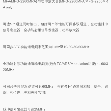
MFA/MFG-2260MRA)
与功率放大器
(MFG-2260MFA/MFG-2260MR
A only).
可达
5
个通道同时输出，包括两个等性能可同步双通道，全功能脉冲
信号发生器，全功能射频信号发生器，功率放大器
可同步
AFG
功能通道频率范围为
1uHz
至
10/20/30/60MHz
全功能射频功能通道输出频宽
(
包含
FG/ARB/Modulation
功能
) : 160/3
20MHz
可同步等性能双信道可达
60MHz
，并有多种“通道间相加、耦合、追
踪、相位差…等相关性"功能
脉冲信号发生器可达
25MHz