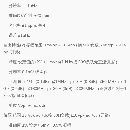
分辨率
1
μ
Hz
准确度稳定性
±
20 ppm
老化率
±
1 ppm,
每年
误差
≤
1
μ
Hz
输出特性
(2)
振幅范围
1mVpp ~ 10 Vpp (
接
50
Ω负载
)2mVpp ~ 20 V
pp (
开路
)
精度
设定值的
±
2%
±
1 mVpp(1 kHz/
接
50
Ω负载无直流偏压
))
分辨率
0.1mV
或
4
位
平坦度
±
1% (0.1dB)
≦
1MHz
；±
3% (0.3dB)
≦
50 MHz
；±
1
0% (0.9dB)
≦
160MHz
；±
30% (3dB)
≦
320MHz
；
(
正弦波相对于
1
kHz/
接
50
Ω负载
)
单位
Vpp, Vrms, dBm
偏压
范围
±
5 Vpk ac +dc
接
50
Ω负载
)
±
10Vpk ac +dc (
开路
)
准确度
1%
设定
+ 5mV+ 0.5%
振幅