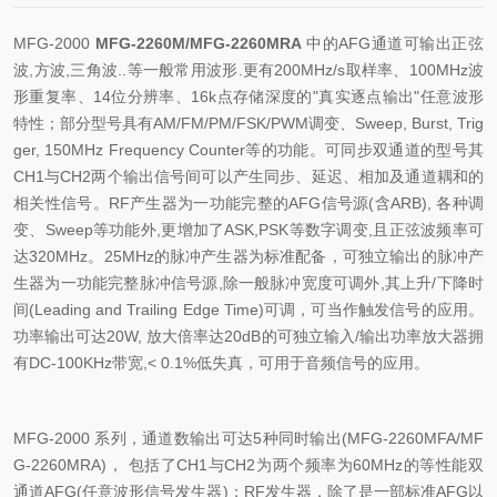
MFG-2000
MFG-2260M/MFG-2260MRA
中的
AFG
通道可输出正弦
波
,
方波
,
三角波
..
等一般常用波形
.
更有
200MHz/s
取样率、
100MHz
波
形重复率、
14
位分辨率、
16k
点存储深度的
"
真实逐点输出"任意波形
特性；部分型号具有
AM/FM/PM/FSK/PWM
调变、
Sweep, Burst, Trig
ger, 150MHz Frequency Counter
等的功能。可同步双通道的型号其
CH1
与
CH2
两个输出信号间可以产生同步、延迟、相加及通道耦和的
相关性信号。
RF
产生器为一功能完整的
AFG
信号源
(
含
ARB),
各种调
变、
Sweep
等功能外
,
更增加了
ASK,PSK
等数字调变
,
且正弦波频率可
达
320MHz
。
25MHz
的脉冲产生器为标准配备，可独立输出的脉冲产
生器为一功能完整脉冲信号源
,
除一般脉冲宽度可调外
,
其上升
/
下降时
间
(Leading and Trailing Edge Time)
可调，可当作触发信号的应用。
功率输出可达
20W,
放大倍率达
20dB
的可独立输入
/
输出功率放大器拥
有
DC-100KHz
带宽
,< 0.1%
低失真，可用于音频信号的应用。
MFG-2000
系列，通道数输出可达
5
种同时输出
(MFG-2260MFA/MF
G-2260MRA)
， 包括了
CH1
与
CH2
为两个频率为
60MHz
的等性能双
通道
AFG(
任意波形信号发生器
)
；
RF
发生器，除了是一部标准
AFG
以