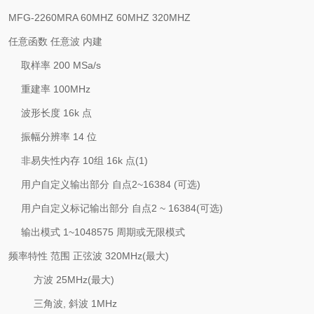
MFG-2260MRA
60MHZ
60MHZ
320MHZ
任意函数
任意波
内建
取样率
200 MSa/s
重建率
100MHz
波形长度
16k
点
振幅分辨率
14
位
非易失性内存
10
组
16k
点
(1)
用户自定义输出部分
自点
2~16384 (
可选
)
用户自定义标记输出部分
自点
2 ~ 16384(
可选
)
输出模式
1~1048575
周期或无限模式
频率特性
范围
正弦波
320MHz(
最大
)
方波
25MHz(
最大
)
三角波
,
斜波
1MHz