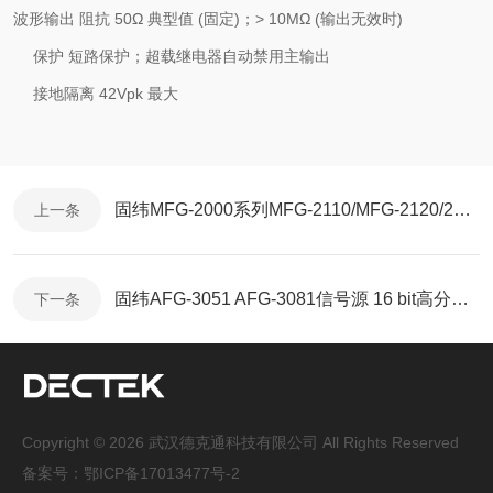
波形输出
阻抗
50
Ω 典型值
(
固定
)
；
> 10M
Ω
(
输出无效时
)
保护
短路保护；超载继电器自动禁用主输出
接地隔离
42Vpk
最大
固纬MFG-2000系列MFG-2110/MFG-2120/2120MA 任意波形信号发生器
上一条
固纬AFG-3051 AFG-3081信号源 16 bit高分辨率 任意波形函数信号发生器
下一条
Copyright © 2026 武汉德克通科技有限公司 All Rights Reserved
备案号：
鄂ICP备17013477号-2