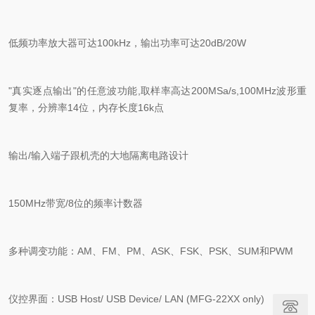
低频功率放大器可达
100kHz
，输出功率可达
20dB/20W
"
真实逐点输出
"
的任意波功能
,
取样率高达
200MSa/s,100MHz
波形重
复率，分辨率
14
位，内存长度
16k
点
输出
/
输入端子跟机壳的大地隔离电路设计
150MHz
带宽
/8
位的频率计数器
多种调变功能：
AM
、
FM
、
PM
、
ASK
、
FSK
、
PSK
、
SUM
和
PWM
仪控界面：
USB Host/ USB Device/ LAN (MFG-22XX only)