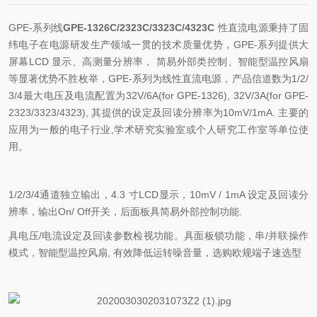
GPE-
系列线
GPE-1326C/2323C/3323C/4323C
性直流电源秉持了固
纬电子在电源研发生产领域一贯的技术质量优势，
GPE-
系列提供大
屏幕
LCD
显示、高测量分辨率， 简易外部类控制、智能型温控风扇
等显著优势不胜枚举，
GPE-
系列为线性直流电源，产品信道数为
1/2/
3/4
最大电压及电流配置为
32V/6A(for GPE-1326), 32V/3A(for GPE-
2323/3323/4323),
其提供的设定及回读分辨率为
10mV/1mA.
主要的
应用为一般的电子行业
,
学术研究实验室或个人研究工作室等单位使
用。
1/2/3/4
通道独立输出，
4.3
寸
LCD
显示，
10mV / 1mA
设定及回读分
辨率，输出
On/ Off
开关，后面板具简易外部控制功能
.
具电压
/
电流设定及回读参数检视功能。具面板锁功能，串
/
并联操作
模式，智能型温控风扇
,
有效降低运转噪音量，选购欧规端子速选型