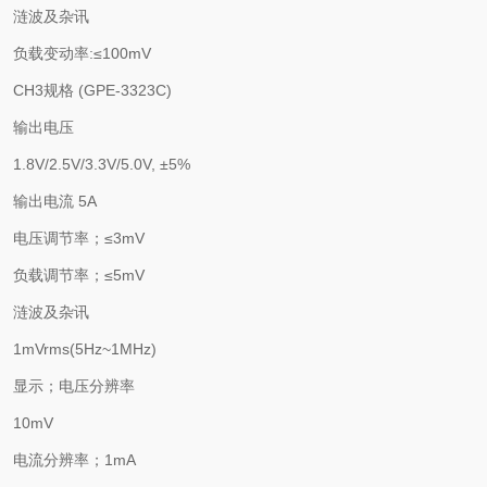
涟波及杂讯
负载变动率
:
≤
100mV
CH3
规格
(GPE-3323C)
输出电压
1.8V/2.5V/3.3V/5.0V,
±
5%
输出电流
5A
电压调节率；
≤
3mV
负载调节率；
≤
5mV
涟波及杂讯
1mVrms(5Hz~1MHz)
显示；电压分辨率
10mV
电流分辨率；
1mA