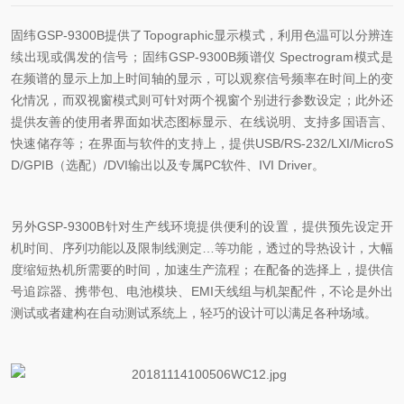
固纬GSP-9300B
提供了
Topographic
显示模式，利用色温可以分辨连
续出现或偶发的信号；固纬GSP-9300B频谱仪
Spectrogram
模式是
在频谱的显示上加上时间轴的显示，可以观察信号频率在时间上的变
化情况，而双视窗模式则可针对两个视窗个别进行参数设定；此外还
提供友善的使用者界面如状态图标显示、在线说明、支持多国语言、
快速储存等；在界面与软件的支持上，提供
USB/RS-232/LXI/MicroS
D/GPIB
（选配）
/DVI
输出以及专属
PC
软件、
IVI Driver
。
另外
GSP-9300B
针对生产线环境提供便利的设置，提供预先设定开
机时间、序列功能以及限制线测定…等功能，透过的导热设计，大幅
度缩短热机所需要的时间，加速生产流程；在配备的选择上，提供信
号追踪器、携带包、电池模块、
EMI
天线组与机架配件，不论是外出
测试或者建构在自动测试系统上，轻巧的设计可以满足各种场域。