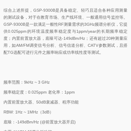
综合上述所提，
GSP-9300B
是具备稳定、轻巧且适合各种应用测量
的测试设备，对于在教育市场、生产线环境、一般通用信号监控等。
GSP-9300B
是一款满足一般性
RF
测量需求的
3GHz
频谱分析仪，它提
供
0.025ppm
的环境温度频率稳定度与
1ppm/year
的长期频率稳定
度；内置前置放大器，底噪可达
-149dBm/Hz
；还有超过
20
种测量应
用，如
AM/FM
调变信号分析、信号信道分析、
CATV
参数测试，且搭
配
TG
选配可进行元件之频率响应或功率线性度等测试。
频率范围：
9kHz ~ 3 GHz
频率稳定度：
0.025ppm
老化率：
1ppm
内置前置放大器、
50dB
衰减器、程序功能
RBW: 1Hz ~ 1MHz
（
3dB
）
底噪：
-149dBm/Hz (@
前置放大器开启
)