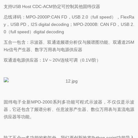
支持
USB Host CDC-ACM
协定可控制其他固纬仪器
总线译码：
MPO-2000P:CAN FD
，
USB 2.0
（
full speed
），
FlexRa
y
，
USB PD
，
I2S digital decoding
；
MPO-2000B: CAN FD
，
USB 2.
0
（
full speed
）
digital decoding
五合一包含：示波器、双通道频谱分析仪与频谱图功能、双通道
25M
Hz
信号产生器、数字万用表与电源供应器
双通道电源供应器：
1V ~ 20V
连续可调（
0.1V/
阶）
固纬电子全新
MPO-2000
系列多功能可程式示波器，不仅仅是示波
器，它还包含了频谱分析、任意波形产生器、数位万用表与直流电源
供应器等功能。
除了五合一多功能的构架外，我们更创新地将
Python script
功能导入