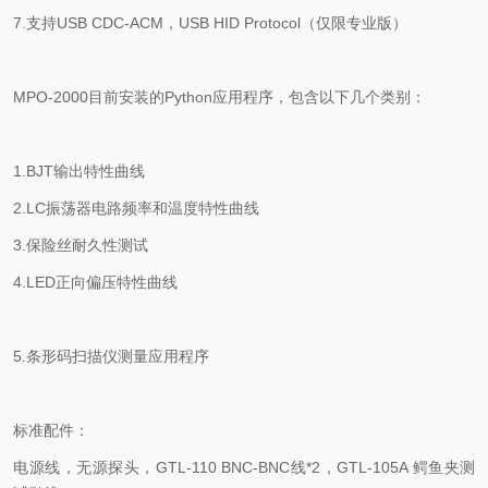
7.
支持
USB CDC-ACM
，
USB HID Protocol
（仅限专业版）
MPO-2000
目前安装的
Python
应用程序，包含以下几个类别：
1.BJT
输出特性曲线
2.LC
振荡器电路频率和温度特性曲线
3.
保险丝耐久性测试
4.LED
正向偏压特性曲线
5.
条形码扫描仪测量应用程序
标准配件：
电源线，无源探头，
GTL-110 BNC-BNC
线
*2
，
GTL-105A
鳄鱼夹测