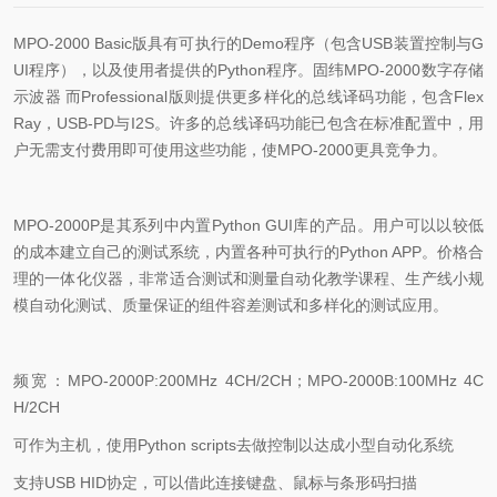
MPO-2000 Basic
版具有可执行的
Demo
程序（包含
USB
装置控制与
G
UI
程序），以及使用者提供的
Python
程序。固纬MPO-2000数字存储
示波器 而
Professional
版则提供更多样化的总线译码功能，包含
Flex
Ray
，
USB-PD
与
I2S
。许多的总线译码功能已包含在标准配置中，用
户无需支付费用即可使用这些功能，使
MPO-2000
更具竞争力。
MPO-2000P
是其系列中内置
Python GUI
库的产品。用户可以以较低
的成本建立自己的测试系统，内置各种可执行的
Python APP
。价格合
理的一体化仪器，非常适合测试和测量自动化教学课程、生产线小规
模自动化测试、质量保证的组件容差测试和多样化的测试应用。
频宽：
MPO-2000P:200MHz 4CH/2CH
；
MPO-2000B:100MHz 4C
H/2CH
可作为主机，使用
Python scripts
去做控制以达成小型自动化系统
支持
USB HID
协定，可以借此连接键盘、鼠标与条形码扫描