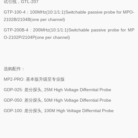
试引线，
GTL-207
GTP-100-4
：
100MHz(10:1/1:1)Switchable passive probe for MPO-
2102B/2104B(one per channel)
GTP-200B-4 : 200MHz(10:1/1:1)Switchable passive probe for MP
O-2102P/2104P(one per channel)
选购配件：
MP2-PRO:
基本版升级至专业版
GDP-025:
差分探头
, 25M High Voltage Differntial Probe
GDP-050:
差分探头
, 50M High Voltage Differntial Probe
GDP-100:
差分探头
, 100M High Voltage Differntial Probe