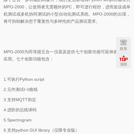
MPO-2000
，让使用者无需额外的
PC
，即可进行程控，进而架设成单
机测试或多机协同测试的小型自动化测试系统。
MPO-2000
的出现，
将可协助解决您于重复性与多样性的产品测试需求。
联系
MPO-2000
为同等级五合一仪器及提供七个创新功能可延伸多样化的
应用。七个创新功能包含：
顶部
1.
可执行
Python script
2.
元件测试
I-V
曲线
3.
支持
MQTT
协定
4.
进阶的总线译码
5.Spectrogram
6.
支持
python GUI library
（仅限专业版）