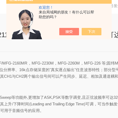
当前位置：
首页
技术文章
固纬MFG-2000信号发生
欢迎您！
来自局域网的朋友！有什么可以帮
助您的吗？
10/2120/2120MA/2130M 脉冲信号可
F/MFG-2160MR，MFG-2230M，MFG-2260M，MFG-226 等;固纬MF
位分辨率、
16k
点存储深度的
"
真实逐点输出"任意波形特性；部分型
其
CH1
与
CH2
两个输出信号间可以产生同步、延迟、相加及通道耦
Sweep
等功能外
,
更增加了
ASK,PSK
等数字调变
,
且正弦波频率可达
3
其上升
/
下降时间
(Leading and Trailing Edge Time)
可调，可当作触发
，可用于音频信号的应用。