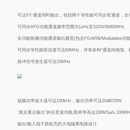
可达
5
个通道同时输出，包括两个等性能可同步双通道，全
可同步
AFG
功能通道频率范围为
1uHz
至
10/20/30/60MHz
全功能射频功能通道输出频宽
(
包含
FG/ARB/Modulation
功
可同步等性能双信道可达
60MHz
，并有多种“通道间相加、
脉冲信号发生器可达
25MHz
低频功率放大器可达
100kHz
，输出功率可达
20dB/20W
"
真实逐点输出
"
的任意波功能
,
取样率高达
200MSa/s,100MH
输出
/
输入端子跟机壳的大地隔离电路设计