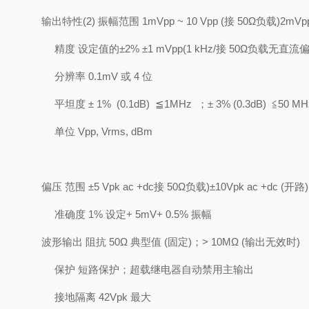
输出特性
(2)
振幅范围
1mVpp ~ 10 Vpp (
接
50
Ω负载
)2mVpp
精度
设定值的
±
2%
±
1 mVpp(1 kHz/
接
50
Ω负载无直流
分辨率
0.1mV
或
4
位
平坦度
±
1% (0.1dB)
≦
1MHz
；±
3% (0.3dB)
≦
50 MH
单位
Vpp, Vrms, dBm
偏压
范围
±
5 Vpk ac +dc
接
50
Ω负载
)
±
10Vpk ac +dc (
开路
)
准确度
1%
设定
+ 5mV+ 0.5%
振幅
波形输出
阻抗
50
Ω 典型值
(
固定
)
；
> 10M
Ω
(
输出无效时
)
保护
短路保护；超载继电器自动禁用主输出
接地隔离
42Vpk
最大