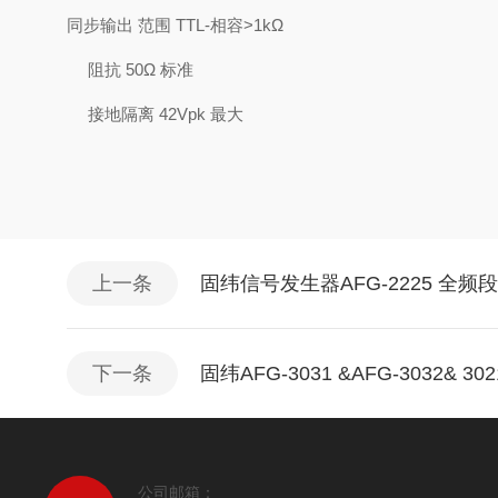
同步输出
范围
TTL-
相容
>1k
Ω
阻抗
50
Ω 标准
接地隔离
42Vpk
最大
上一条
固纬信号发生器AFG-2225 全频
下一条
固纬AFG-3031 &AFG-3032&
公司邮箱：