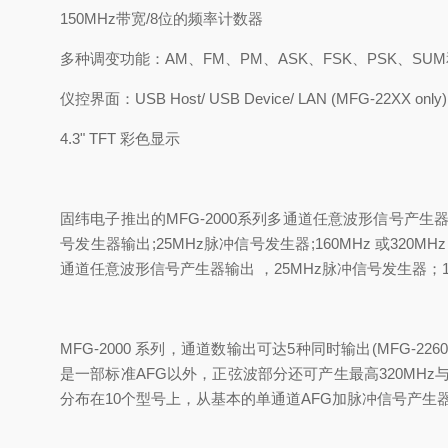
150MHz
带宽
/8
位的频率计数器
多种调变功能：
AM
、
FM
、
PM
、
ASK
、
FSK
、
PSK
、
SUM
仪控界面：
USB Host/ USB Device/ LAN (MFG-22XX only)
4.3" TFT
彩色显示
固纬电子推出的
MFG-2000
系列多通道任意波形信号产生
号发生器输出
;25MHz
脉冲信号发生器
;160MHz
或
320MHz
通道任意波形信号产生器输出 ，
25MHz
脉冲信号发生器；
MFG-2000
系列，通道数输出可达
5
种同时输出
(MFG-226
是一部标准
AFG
以外，正弦波部分还可产生最高
320MHz
分布在
10
个型号上，从基本的单通道
AFG
加脉冲信号产生