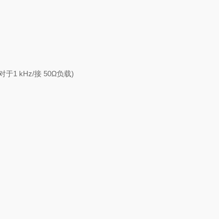
对于
1 kHz/
接
50
Ω负载
)