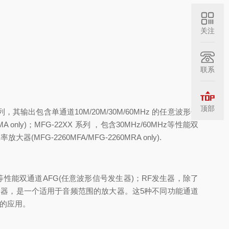
关注
联系
顶部
列，其输出包含单通道
10M/20M/30M/60MHz
的任意波形信
A only)
；
MFG-22XX
系列 ，包含
30MHz/60MHz
等性能双
功率放大器
(MFG-2260MFA/MFG-2260MRA only).
等性能双通道
AFG(
任意波形信号发生器
)
；
RF
发生器，除了
大器，是一个适用于音频范围的放大器。这
5
种不同功能通道
的应用。