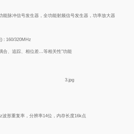
功能脉冲信号发生器，全功能射频信号发生器，功率放大器
能
) : 160/320MHz
耦合、追踪、相位差…等相关性"功能
z
波形重复率，分辨率
14
位，内存长度
16k
点