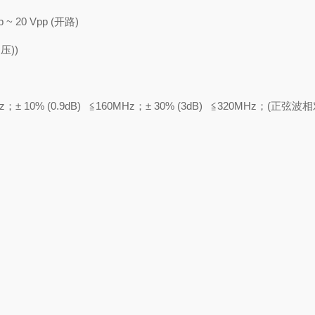
 ~ 20 Vpp (
开路
)
偏压
))
z
；±
10% (0.9dB)
≦
160MHz
；±
30% (3dB)
≦
320MHz
；
(
正弦波相