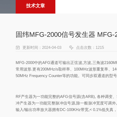
技术文章
固纬MFG-2000信号发生器 MFG-21
更新时间：2024-04-03
点击次数：1215
MFG-2000
中的
AFG
通道可输出正弦波
,
方波
,
三角波
2160M
常用波形
.
更有
200MHz/s
取样率、
100MHz
波形重复率、
14
50MHz Frequency Counter
等的功能。可同步双通道的型号
RF
产生器为一功能完整的
AFG
信号源
(
含
ARB),
各种调变、
冲产生器为一功能完整脉冲信号源
,
除一般脉冲宽度可调外
,
输入
/
输出功率放大器拥有
DC-100KHz
带宽
,< 0.1%
低失真