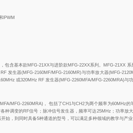
和
PWM
器，包含基本款
MFG-21XX
与进阶款
MFG-22XX
系列。
MFG-21XX
系
 RF
发生器
(MFG-2160MF/MFG-2160MR)
与功率放大器
(MFG-2120M
160MHz
或
320MHz RF
发生器
(MFG-2260MFA/MFG-2260MRA)
与
0MFA/MFG-2260MRA)
， 包括了
CH1
与
CH2
为两个频率为
60MHz
的
与各种调变的
RF
信号；脉冲信号发生器，频率可达
25MHz
；功率放
器开始，到同时具备
5
种通道的型号，可以满足多种领域的教学与产业