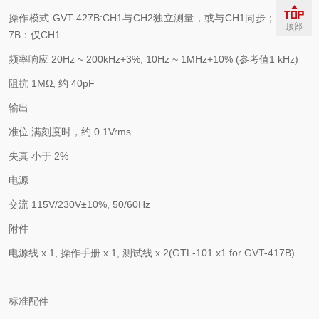
操作模式
GVT-427B:CH1
与
CH2
独立测量，或与
CH1
同步；
GVT-41
顶部
7B
：仅
CH1
频率响应
20Hz ~ 200kHz+3%, 10Hz ~ 1MHz+10% (
参考值
1 kHz)
阻抗
1M
Ω
,
约
40pF
输出
准位
满刻度时，约
0.1Vrms
失真
小于
2%
电源
交流
115V/230V
±
10%, 50/60Hz
附件
电源线
x 1,
操作手册
x 1,
测试线
x 2(GTL-101 x1 for GVT-417B)
标准配件