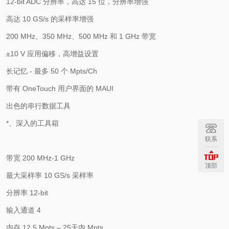
12-bit ADC
分辨率，高达
15
位，分辨率增强
高达
10 GS/s
的采样率增强
200 MHz
、
350 MHz
、
500 MHz
和
1 GHz
带宽
±
10 V
应用偏移，高增益设置
长记忆
-
最多
50
个
Mpts/Ch
带有
OneTouch
用户界面的
MAUI
出色的串行数据工具
*、深入的工具箱
联系
带宽
200 MHz-1 GHz
顶部
最大采样率
10 GS/s
采样率
分辨率
12-bit
输入通道
4
内存
12.5 Mpts
–
25
天内
Mpts