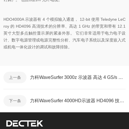
HDO4000A
示波器有
4
个模拟输入通道，
12-bit
使用
Teledyne LeC
roy
的
HD4096
高清技术的分辨率、高达
1 GHz
的带宽和带有
12.1
英寸大型多点触控显示屏的紧凑外形。 它们非常适用于电力电子设
计、数字电源管理或电源完整性分析、汽车电子系统以及深度嵌入式
或机电一体化设计的调试和故障排除。
力科WaveSurfer 3000z 示波器 高达 4 GS/s 的采样率 最多 20 个 Mpts
上一条
力科WaveSurfer 4000HD示波器 HD4096 技术支持 12 位垂直分辨率和 1 GHz
下一条