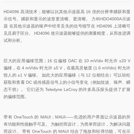
HD4096
高清技术；能够以比其他示波器高
16
倍的分辨率捕获和显
示信号。捕获和显示的波形更清晰、更清晰。 力科HDO4000A示波
器 在其他示波器的噪声中经常丢失的信号细节在
HD4096
上清晰可
见且易于区分。
HD4096
使示波器能够提供的测量精度，从而改进调
试和分析。
巨大的应用偏移范围；
16
位偏移
DAC
在
10 mV/div
时允许 ±
20 V
偏移，在
4 mV/div
时允许 ±
5 V
，在最高灵敏度
(1.6 mV/div)
时允许
惊人的 ±
1 V
偏移。 如此大的应用偏移（与
12
位相结合）可以轻松
获取和查看
DC
或传感器信号上的小信号变化（例如纹波、噪声、瞬
态干扰）。 它们还为
Teledyne LeCroy
的许多高压探头提供了扩展
的偏移范围。
带有
OneTouch
的
MAUI
；
MAUI
——先进的用户界面让示波器的所
有功能和性能触手可及。 为触控而设计，为简单而设计，为解决问题
而设计。 带有
OneTouch
的
MAUI
结合了拖放和轻弹功能，可在示