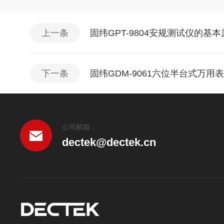
上一条
固纬GPT-9804安规测试仪的基
下一条
固纬GDM-9061六位半台式万用
公司邮箱：
dectek@dectek.cn