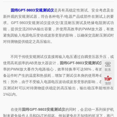
固纬GPT-9803安规测试仪
是具有高稳定性测试、安全考虑及全
新外观的安规测试器，符合各种电子/电器产品或部件在测试上的要
求。GPT-9803安规测试仪提供交/直流耐压测试及绝缘电阻测试功
能，提供交流200VA输出容量，并使用高效率的PWM放大器，有效
避免因输入电源电压变动或波形变形的影响，以确保交流耐压测试时
对待测物提供稳定之高压输出。
不同于传统安规测试仪直接将输入电压通过自耦变压器升压，或
使用高耗损率的AB类放大器设计，
固纬GPT-9803安规测试仪
以高效
率的PWM放大番作为电路核心，效率转换率可达98%，有效降低设
联系
备运作时产生的温度和热损耗，增加了测试仪本身的使用寿命和可靠
性；另外，由于不受输入电源电压波动或波形变形的影响，在交流耐
顶部
压测试时可以对待测物提供稳定的高压输出，输出稳压率能维持在
1%以内。
在使用
固纬GPT-9803安规测试仪
的同时，会启动一系列保护机
制来避免操作人员和DUT的损坏。例如避免在不知情的状况下，将已