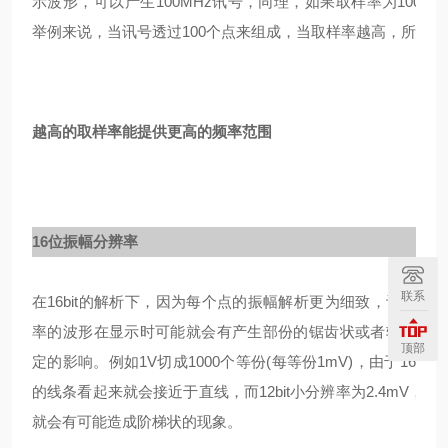
示波形，可以产生100MHz讯号，同理，如果取样率为100MSa
举例来说，当讯号透过100个点来组成，当取样率越高，所组
越高的取样率能提供更高的频率范围
16位振幅分辨率
联系
在16bit的解析下，因为每个点的振幅解析更为细致，让波形在
率的波形在显示时可能就会有产生部份的锯齿状或者较不Smo
顶部
定的影响。例如1V切成1000个等份(每等份1mV)，由于16bit小
的线条看起来就会接近于直线，而12bit小分辨率为2.4mV，
就会有可能造成阶梯状的现象。