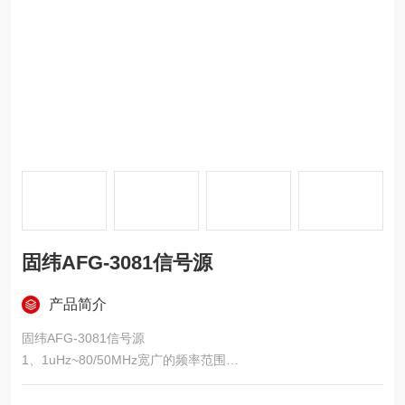
固纬AFG-3081信号源
产品简介
固纬AFG-3081信号源
1、1uHz~80/50MHz宽广的频率范围
2、全频段1uHz频率分辨率
3、标准波形:正弦波、方波、三角波、斜波、脉冲波、噪声波