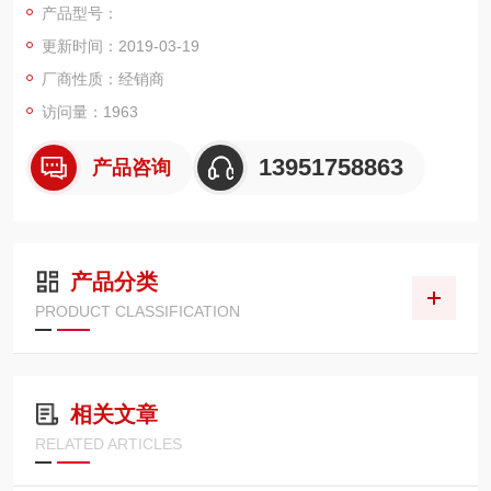
产品型号：
4、内置AM、FM、PWM、FSK、扫频、Burst信号
更新时间：2019-03-19
5、16位,200MSa/s,1M点长度的任意波形
6、DWR（任意波形重建）功能
厂商性质：经销商
7、任意波形编辑PC软件
访问量：1963
8、4.3“ 高分辨率LCD显示
13951758863
产品咨询
产品分类
PRODUCT CLASSIFICATION
相关文章
RELATED ARTICLES