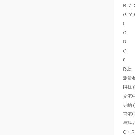
R, Z, 
G, Y, 
L
C
D
Q
θ
Rdc
测量
阻抗 (Z
交流电阻
导纳 (Y
直流电
串联 
C + R,