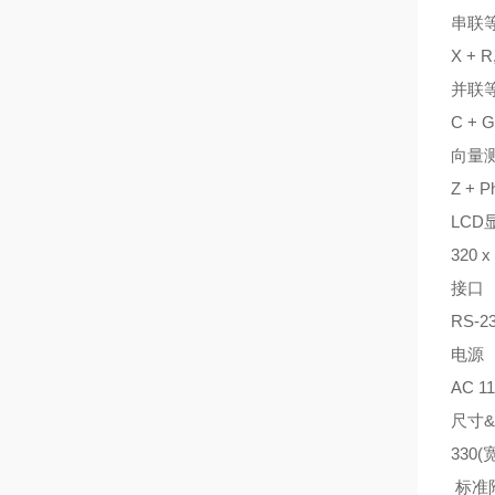
串联
X + R
并联
C + G
向量
Z + P
LCD
320 
接口
RS-23
电源
AC 11
尺寸
330(
标准