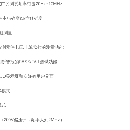
广的测试频率范围20Hz~10MHz
%基本精确度&6位解析度
电阻测量
被测元件电压/电流监控的测量功能
断警报的PASS/FAIL测试功能
LCD显示屏和友好的用户界面
骤模式
模式
±200V偏压盒（频率大到2MHz）