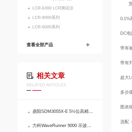
宽
LCR-6300 LCR测试仪
LCR-8000系列
0.1
LCR-6000系列
DC
查看全部产品
带有
带有判
相关文章
超大
RELATED ARTICLES
多步
图表
鼎阳SDM3055X-E 5½位高精度台式万用表 4.3 英寸真彩 TFT-LCD 大屏显示
选配：
力科WaveRunner 9000 示波器 带有 OneTouch 的 MAUI 更快的洞察力