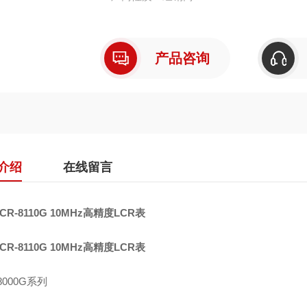
多步骤模式
图表模式
选配：±200V偏压盒（频率大到2MHz）
产品咨询
标准RS-232C/GPIB接口
介绍
在线留言
CR-8110G 10MHz高精度LCR表
CR-8110G 10MHz高精度LCR表
8000G系列