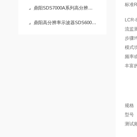
标准RS
鼎阳SDS7000A系列高分辨率数字示波器 SDS7804A H12/7604A H12/7404A H12
LCR
鼎阳高分辨率示波器SDS6000Pro SDS6034H10Pro/6034H12Pro/更好呈现波形
流监
步骤
模式
频率或
丰富
规格
型号
测试