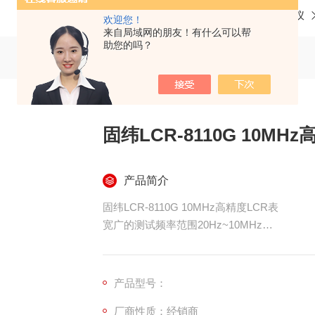
当前位置：
首页
产品中心
LCR测试仪
欢迎您！
来自局域网的朋友！有什么可以帮
助您的吗？
固纬LCR-8110G 10MH
产品简介
固纬LCR-8110G 10MHz高精度LCR表
宽广的测试频率范围20Hz~10MHz
0.1%基本精确度&6位解析度
DC电阻测量
带有被测元件电压/电流监控的测量功能
产品型号：
带有判断警报的PASS/FAIL测试功能
厂商性质：经销商
超大LCD显示屏和友好的用户界面