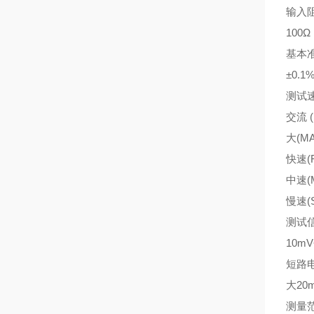
输入
100Ω
基本
±0.1% 
测试
交流 (
大(MA
快速(F
中速(M
慢速(S
测试
10mV~
短路
大20
测量