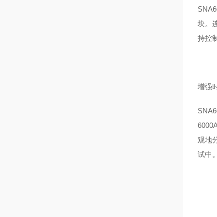
SNA6
块。
持控
增强
SNA6
6000
观地
试中