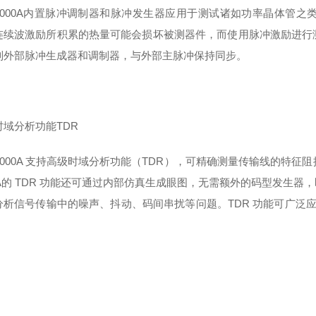
000A
内置脉冲调制器和脉冲发生器应用于测试诸如功率晶体管之
连续波激励所积累的热量可能会损坏被测器件，而使用脉冲激励进行
制外部脉冲生成器和调制器，与外部主脉冲保持同步。
时域分析功能
TDR
000A
支持高级时域分析功能（
TDR
），可精确测量传输线的特征阻
A
的
TDR
功能还可通过内部仿真生成眼图，无需额外的码型发生器，
分析信号传输中的噪声、抖动、码间串扰等问题。
TDR
功能可广泛
。