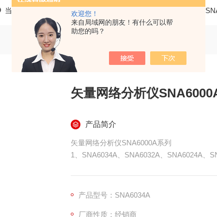
当前位置：
首页
产品中心
矢量网络分析仪
矢量网分SNA
欢迎您！
来自局域网的朋友！有什么可以帮
助您的吗？
矢量网络分析仪SNA6000
产品简介
矢量网络分析仪SNA6000A系列
1、SNA6034A、SNA6032A、SNA6024A、SN
2、频率范围：100 kHz~26.5 GHz，动态范
设置范围：-55 dBm ~ +10 dBm，支
器测量等等，可选配电子校准件、开关矩阵、
产品型号：SNA6034A
厂商性质：经销商