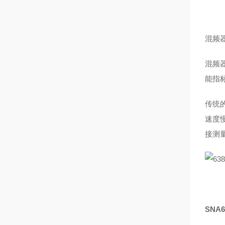
混频
混频
能指
传统
速度
接测
SNA6