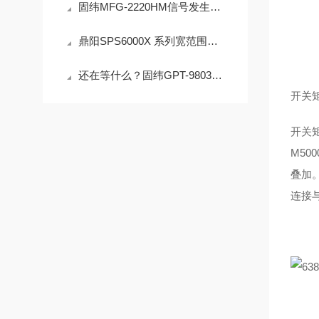
固纬MFG-2220HM信号发生器 4.3“ TFT 彩色显示 等性能同步双通道可达200MHz
鼎阳SPS6000X 系列宽范围可编程直流开关电源 高效便捷远程控制
还在等什么？固纬GPT-9803安规测试仪不但易操作使用而且易维护
开关
开关
M500
叠加
连接