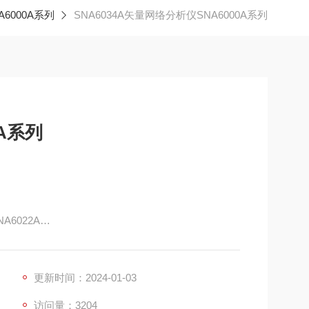
6000A系列
SNA6034A矢量网络分析仪SNA6000A系列
A系列
A6022A
围：135 dB，中频带宽范围：10 Hz~3 MHz，输出功率
持4端口S参数测量、差分（平衡）测量、时域分析、标量混频
机械开关
更新时间：2024-01-03
访问量：3204