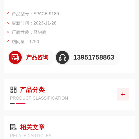
测试仪有SE 系列、7630、7400 系列、和EPV 系列;交流电源有6
600和EAB 系列
产品型号：SPACE-9180
七合一 (ACW、DCW、IR、GB、RUN、LLT、AC Source) 测试
更新时间：2023-11-28
功能
可同时控制高达四台同型号安规测试仪
厂商性质：经销商
访问量：1790
13951758863
产品咨询
产品分类
PRODUCT CLASSIFICATION
相关文章
RELATED ARTICLES