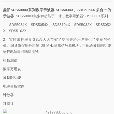
鼎阳SDS5000X系列数字示波器 SDS5034X、SDS5054X 多合一的
示波器
SDS5000X
集多种功能于一体，数字示波器
SDS5000X
系列
1
、
SDS5034X
、
SDS5054X
、
SDS5104X
、
SDS5032X
、
SDS5052
X
、
SDS5102X
2
、实时采样率
5 GSa/s
大大节省了空间并给用户提供了更多的价
值。
16
通道逻辑分析仪
25 MHz
隔离信号源模块，可配合波特图功能
进行电源环路响应测试
模板测试
数字万用表
波特图功能
电源分析软件
计数器
频率计