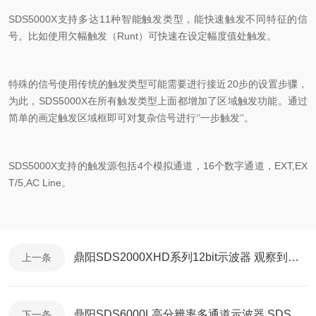
SDS5000X
支持多达
11
种智能触发类型，能快速触发不同特征的信
号。比如使用欠幅触发（
Runt
）可快速在设定幅度值处触发。
特殊的信号使用传统的触发类型可能需要进行接近
20
步的设置步骤，
为此，
SDS5000X
在所有触发类型上面都增加了区域触发功能。通过
简单的画定触发区域框即可对复杂信号进行‘’一步触发‘’。
SDS5000X
支持的触发源包括
4
个模拟通道，
16
个数字通道，
EXT,EX
T/5,AC Line
。
鼎阳SDS2000XHD系列12bit示波器 观察到电源轨小信号细节
上一条
鼎阳SDS6000L高分辨率多通道示波器 SDS6208LH12、SDS6108LH12 高速数据采集
下一条