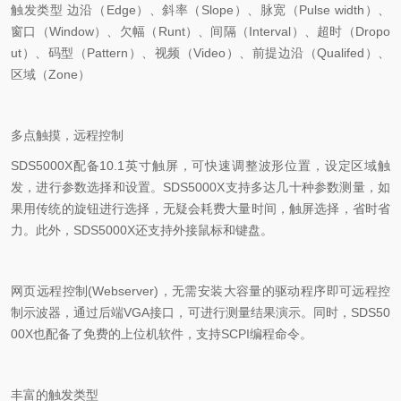
触发类型
边沿（
Edge
）、斜率（
Slope
）、脉宽（
Pulse width
）、
窗口（
Window
）、欠幅（
Runt
）、间隔（
Interval
）、超时（
Dropo
ut
）、码型（
Pattern
）、视频（
Video
）、前提边沿（
Qualifed
）、
区域（
Zone
）
多点触摸，远程控制
SDS5000X
配备
10.1
英寸触屏，可快速调整波形位置，设定区域触
发，进行参数选择和设置。
SDS5000X
支持多达几十种参数测量，如
果用传统的旋钮进行选择，无疑会耗费大量时间，触屏选择，省时省
力。此外，
SDS5000X
还支持外接鼠标和键盘。
网页远程控制
(Webserver)
，无需安装大容量的驱动程序即可远程控
制示波器，通过后端
VGA
接口，可进行测量结果演示。同时，
SDS50
00X
也配备了免费的上位机软件，支持
SCPI
编程命令。
丰富的触发类型