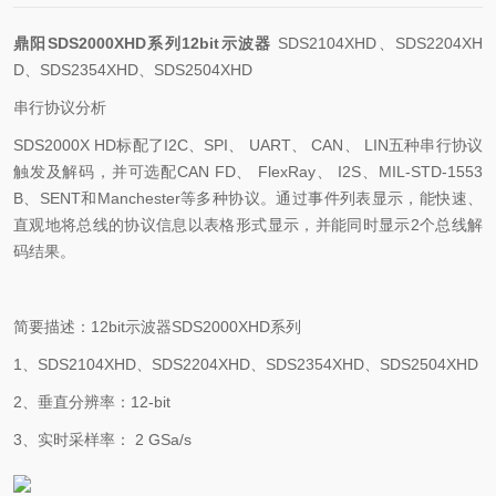
鼎阳SDS2000XHD系列12bit示波器
SDS2104XHD、SDS2204XH
D、SDS2354XHD、SDS2504XHD
串行协议分析
SDS2000X HD
标配了
I2C
、
SPI
、
UART
、
CAN
、
LIN
五种串行协议
触发及解码，并可选配
CAN FD
、
FlexRay
、
I2S
、
MIL-STD-1553
B
、
SENT
和
Manchester
等多种协议。通过事件列表显示，能快速、
直观地将总线的协议信息以表格形式显示，并能同时显示
2
个总线解
码结果。
简要描述：
12bit
示波器
SDS2000XHD
系列
1
、
SDS2104XHD
、
SDS2204XHD
、
SDS2354XHD
、
SDS2504XHD
2
、垂直分辨率：
12-bit
3
、实时采样率：
2 GSa/s