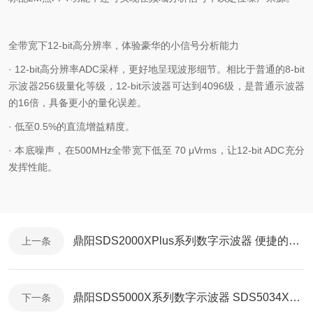
全带宽下
12-bit
高分辨率，体验豪华的小信号分析能力
·
12-bit
高分辨率
ADC
采样，更好地呈现波形细节。相比于普通的
8-bit
示波器
256
级量化等级，
12-bit
示波器可达到
4096
级，是普通示波器
的
16
倍，具备更小的量化误差。
· 低至
0.5%
的直流增益精度。
· 本底噪声，在
500MHz
全带宽下低至
70
μ
Vrms
，让
12-bit ADC
充分
发挥性能。
鼎阳SDS2000XPlus系列数字示波器 便捷的测量参数统计功能
上一条
鼎阳SDS5000X系列数字示波器 SDS5034X、SDS5054X 16通道逻辑分析仪
下一条