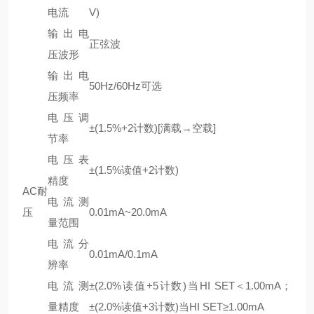
电流
V)
输出电
正弦波
压波形
输出电
50Hz/60Hz可选
压频率
电压调
±(1.5%+2计数)[满载→空载]
节率
电压表
±(1.5%读值+2计数)
精度
AC耐
电流测
压
0.01mA~20.0mA
量范围
电流分
0.01mA/0.1mA
辨率
电流测
±(2.0%读值+5计数)当HI SET＜1.00mA；
量精度
±(2.0%读值+3计数)当HI SET≥1.00mA