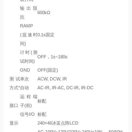
输出阻
600kΩ
抗
RAMP
(提速时
0.1s固定
间)
计时(测
OFF，1s~180s
试时间)
GND
OFF(固定)
测试
单次
ACW, DCW, IR
方式*
自动
AC-IR, IR-AC, DC-IR, IR-DC
远程端
标配
接口
子(前)
信号I/O
标配
显示
240×48冰蓝点阵LCD
AC 100V~120V/220V~240V±10%，50/60H