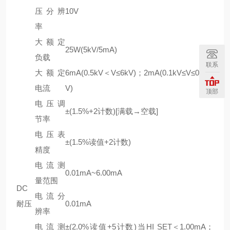
压分辨
10V
率
大额定
25W(5kV/5mA)
负载
联系
大额定
6mA(0.5kV＜V≤6kV)；2mA(0.1kV≤V≤0.5k
电流
V)
顶部
电压调
±(1.5%+2计数)[满载→空载]
节率
电压表
±(1.5%读值+2计数)
精度
电流测
0.01mA~6.00mA
量范围
DC
电流分
耐压
0.01mA
辨率
电流测
±(2.0%读值+5计数)当HI SET＜1.00mA；