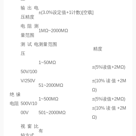
输出电
±(3.0%设定值+1计数)[空载]
压精度
电阻测
1MΩ~2000MΩ
量范围
测试电
测量范围
精度
压
1~50MΩ
±(5%读值+2MΩ)
50V/100
V/250V
±(10%读值+2M
51~2000MΩ
Ω)
绝缘
1~500MΩ
±(5%读值+2MΩ)
电阻
500V/10
±(10%读值+2M
00V
501~2000MΩ
Ω)
视窗比
有
较方式