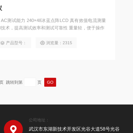
仪
VA AC测试能力 240×48冰蓝点阵LCD 真有效值电流测量
WM技术，提高测试效率和测试可靠性 重量轻，便于操作
产品型号：
浏览量：2315
 末页 跳转到第
页
公司地址：
武汉市东湖新技术开发区光谷大道58号光谷