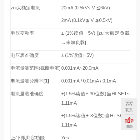
zui大额定电流
20mA (0.5kV< V
≦
6kV)
2mA (0.1kV
≦
V
≦
0.5kV)
电压变动率
± (1%
读值
+ 5V) [
zui大额定负载
→
未加负载
]
电压表准确度
± (1%
读值
+ 5V)
电流量测范围
(
截断电流
)
0.001mA~20.0mA
电流量测分辨率
[1]
0.001mA / 0.01mA / 0.1mA
电流量测准确度
±(1.5%
读值
+ 30
位数
)
当
HI SET<
1.11mA
联系
±(1.5%
读值
+ 3
位数
)
当
HI SET
≧
1.11mA
顶部
上
/
下限判定功能
Yes