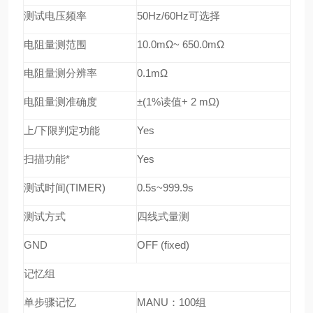
测试电压频率
50Hz/60Hz
可选择
电阻量测范围
10.0mΩ~ 650.0mΩ
电阻量测分辨率
0.1mΩ
电阻量测准确度
±(1%
读值
+ 2 mΩ)
上
/
下限判定功能
Yes
扫描功能
*
Yes
测试时间
(TIMER)
0.5s~999.9s
测试方式
四线式量测
GND
OFF (fixed)
记忆组
单步骤记忆
MANU
：
100
组