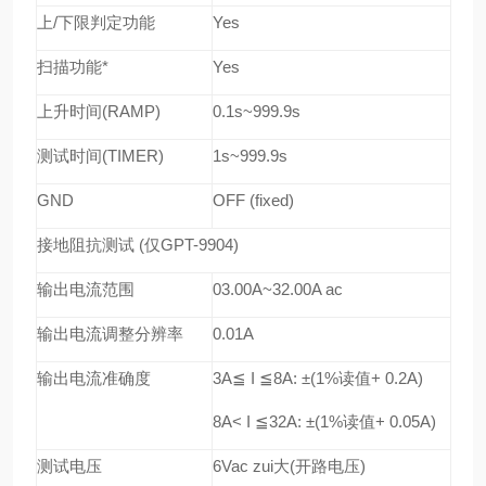
上
/
下限判定功能
Yes
扫描功能
*
Yes
上升时间
(RAMP)
0.1s~999.9s
测试时间
(TIMER)
1s~999.9s
GND
OFF (fixed)
接地阻抗测试
(
仅
GPT-9904)
输出电流范围
03.00A~32.00A ac
输出电流调整分辨率
0.01A
输出电流准确度
3A
≦
I
≦
8A: ±(1%
读值
+ 0.2A)
8A< I
≦
32A: ±(1%
读值
+ 0.05A)
测试电压
6Vac
zui大
(
开路电压
)