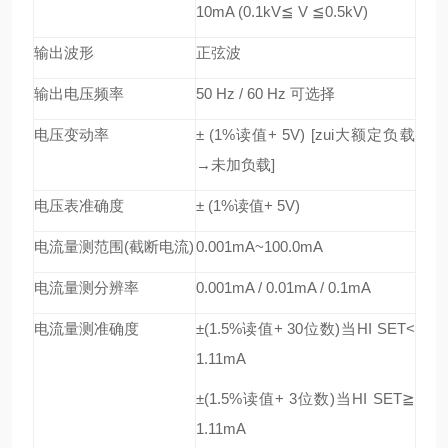
10mA (0.1kV
≦
V
≦
0.5kV)
输出波形
正弦波
输出电压频率
50 Hz / 60 Hz
可选择
电压变动率
± (1%
读值
+ 5V) [
zui大额定负载
→
未加负载
]
电压表准确度
± (1%
读值
+ 5V)
电流量测范围
(
截断电流
)
0.001mA~100.0mA
电流量测分辨率
0.001mA / 0.01mA / 0.1mA
电流量测准确度
±(1.5%
读值
+ 30
位数
)
当
HI SET<
1.11mA
±(1.5%
读值
+ 3
位数
)
当
HI SET
≧
1.11mA