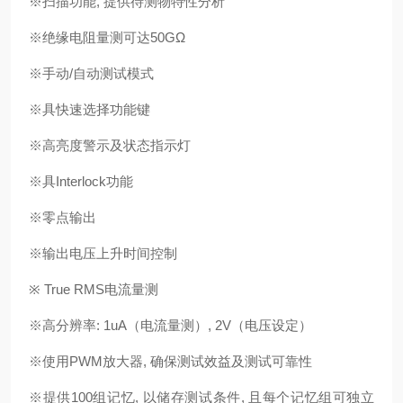
※扫描功能, 提供待测物特性分析
※绝缘电阻量测可达50GΩ
※手动/自动测试模式
※具快速选择功能键
※高亮度警示及状态指示灯
※具Interlock功能
※零点输出
※输出电压上升时间控制
※ True RMS电流量测
※高分辨率: 1uA（电流量测）, 2V（电压设定）
※使用PWM放大器, 确保测试效益及测试可靠性
※提供100组记忆, 以储存测试条件, 且每个记忆组可独立