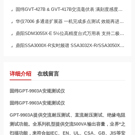
固纬GVT-427B & GVT-417B交流毫伏表 满刻度感度：300μV 双通道(GVT-427B)
华仪7006 多通道扩展器 一机完成多点测试 效能再进化 简化操作系统
鼎阳SDM3055X-E 5½位高精度台式万用表 支持二极管测试，连通性测试
鼎阳SSA3000X-R实时频谱 SSA3032X-R/SSA3050X-R/SSA3075X-R
详细介绍
在线留言
固纬GPT-9903A安规测试仪
固纬GPT-9903A安规测试仪
GPT-9903A提供交流耐压测试、直流耐压测试、绝缘电阻
测试功能。全系列机型提供交流500VA输出容量，业界*之
扫描功能，来符合如IEC、EN、UL、CSA、GB、JIS等安