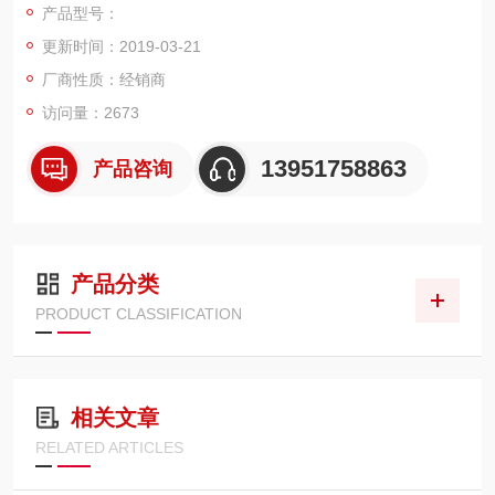
产品型号：
绝缘电阻量测可达50GΩ
更新时间：2019-03-21
手动/自动测试模式
具快速选择功能键
厂商性质：经销商
高亮度警示及状态指示灯
访问量：2673
具Interlock功能
零点输出
13951758863
产品咨询
输出电压上升时间控制
True RMS电流量测
高解析度: 1uA（电流量测）, 2V（电压设定）
使用PWM放大器, 确保测试
产品分类
PRODUCT CLASSIFICATION
相关文章
RELATED ARTICLES