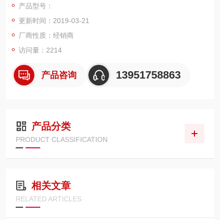
产品型号：
4、直流电压（DCV）基本精确度: 0.02%
更新时间：2019-03-21
5、真有效值量测 （AC, AC+DC）
6、10/11种基本量测功能
厂商性质：经销商
7、高级量测功能：Max./Min., REL/REL#, Math, Compare, Hol
访问量：2214
d, dB, dBm
13951758863
产品咨询
产品分类
PRODUCT CLASSIFICATION
相关文章
RELATED ARTICLES