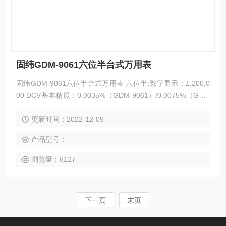
固纬GDM-9061六位半台式万用表
固纬GDM-9061六位半台式万用表 六位半;数字显示：1,200,0
00 DCV基本精度：0.0035%（GDM-9061）/0.0075%（GDM
-9060） 12项测量功能：DCV,ACV,DCI,ACI,2-线及4-线电阻，
更新时间：2022-12-09
频率，周期，二极管，连续性，温度和电容 采样率高达10k S
PS（GDM-9061） 双测量以同时执行两个选定测量 提供包括
产品型号：
直方图、条形图和
浏览量：6127
下一页
末页