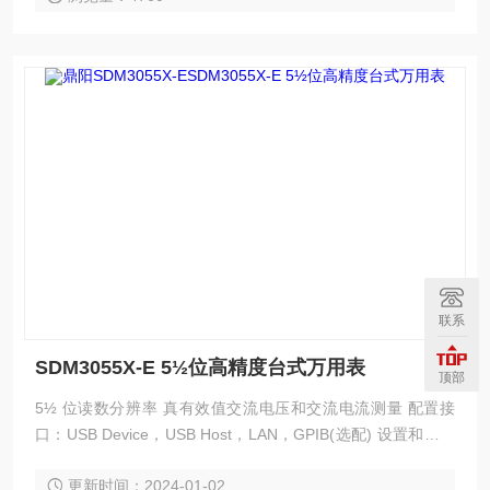
联系
SDM3055X-E 5½位高精度台式万用表
顶部
5½ 位读数分辨率 真有效值交流电压和交流电流测量 配置接
口：USB Device，USB Host，LAN，GPIB(选配) 设置和测量
数据可通过 VXI-11，USBTMC, U 盘导入或 者导出以方便用户
更新时间：2024-01-02
修改，查看，备份 4.3 英寸真彩 TFT-LCD 大屏显示，分辨率