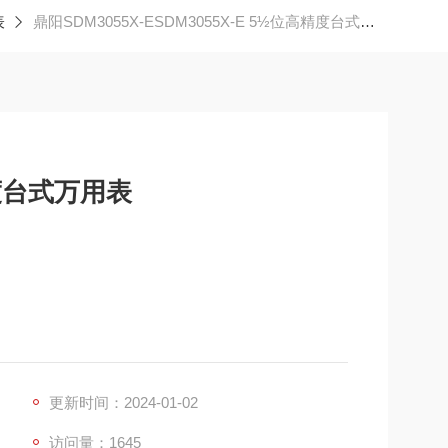
表
鼎阳SDM3055X-ESDM3055X-E 5½位高精度台式万用表
精度台式万用表
PIB(选配)
, U 盘导入或 者导出以方便用户修改，查看，备份
272
更新时间：2024-01-02
访问量：1645