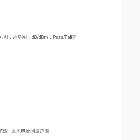
方图，趋势图，
dB/dBm
，
Pass/Fail
等
范围
直流电流测量范围