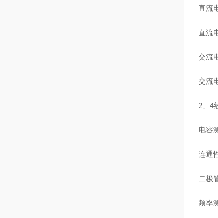
直流
直流
交流
交流
2
、
4
电容
连通
二极
频率