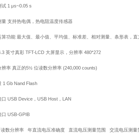
测试
1
μ
s~0.05 s
测量
支持热电偶，热电阻温度传感器
运算功能
最大值、最小值、平均值、标准差、相对测量、条形表，直
4.3
英寸真彩
TFT-LCD
大屏显示，分辨率
480*272
分辨率
真正的
5
½ 位读数分辨率
(240,000 counts)
量
1 Gb Nand Flash
接口
USB Device
，
USB Host
，
LAN
接口
USB-GPIB
读数分辨率
年直流电压准确度
直流电压测量范围
交流电压测量