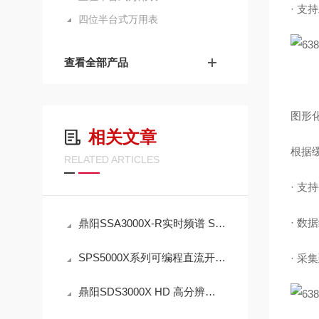
· 
四位半台式万用表
查看全部产品
图形
相关文章
根据
RELATED ARTICLES
· 
· 
鼎阳SSA3000X-R实时频谱 SSA3032X-R/SSA3050X-R/SSA3075X-R
SPS5000X系列可编程直流开关电源 SPS5051X/5041X/5042X/5043X 三通道输出
· 
鼎阳SDS3000X HD 高分辨率数字示波器 SDS3104X HD/S3054X HD/S3034X HD