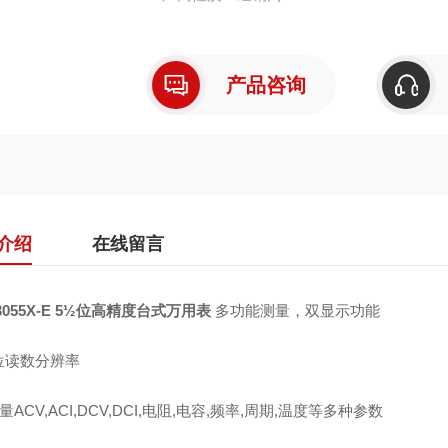
产品咨询
介绍
在线留言
3055X-E 5½位高精度台式万用表
多功能测量，双显示功能
位读数分辨率
测量
ACV,ACI,DCV,DCI,
电阻
,
电容
,
频率
,
周期
,
温度等多种参数