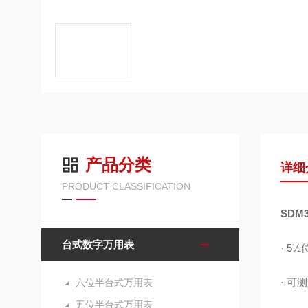
产品分类
详细
PRODUCT CLASSIFICATION
SDM
台式数字万用表
·
5
½
· 可
六位半台式万用表
五位半台式万用表