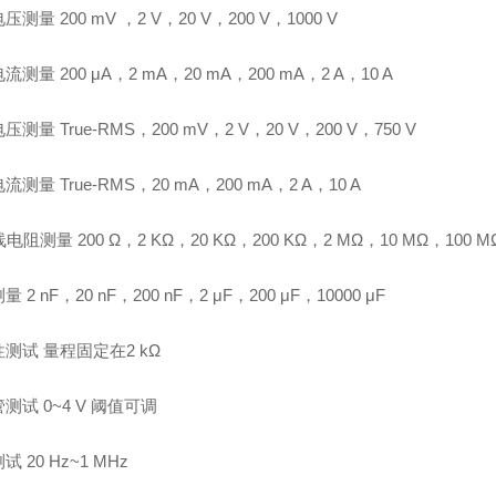
电压测量
200 mV
，
2 V
，
20 V
，
200 V
，
1000 V
电流测量
200
μ
A
，
2 mA
，
20 mA
，
200 mA
，
2 A
，
10 A
电压测量
True-RMS
，
200 mV
，
2 V
，
20 V
，
200 V
，
750 V
电流测量
True-RMS
，
20 mA
，
200 mA
，
2 A
，
10 A
线电阻测量
200
Ω，
2 K
Ω，
20 K
Ω，
200 K
Ω，
2 M
Ω，
10 M
Ω，
100 M
测量
2 nF
，
20 nF
，
200 nF
，
2
μ
F
，
200
μ
F
，
10000
μ
F
性测试
量程固定在
2 k
Ω
管测试
0~4 V
阈值可调
测试
20 Hz~1 MHz