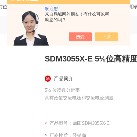
前位置：
首页
产品中心
台式数字万用表
五位半台式万用
欢迎您！
来自局域网的朋友！有什么可以帮
助您的吗？
SDM3055X-E 5½位高
产品简介
5½ 位读数分辨率
真有效值交流电压和交流电流测量
配置接口：USB Device，USB Host，LAN，G
设置和测量数据可通过 VXI-11，USBTMC
4.3 英寸真彩 TFT-LCD 大屏显示，分辨率 480*
产品型号：鼎阳SDM3055X-E
厂商性质：经销商