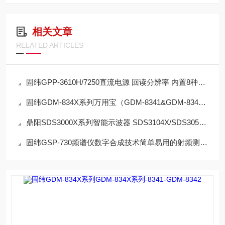
相关文章
RELATED ARTICLES
固纬GPP-3610H/7250直流电源 回读分辨率 内置8种模板波形：0.1mV/0.1 mA
固纬GDM-834X系列万用宝（GDM-8341&GDM-8342）量测速度可选择, 40读值/秒
鼎阳SDS3000X系列智能示波器 SDS3104X/SDS3054X 4模拟通道+16数字通道 4 G
固纬GSP-730频谱仪数字合成技术简单易用的射频测量仪器 150kHz ~ 1GHz