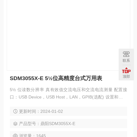
联系
顶部
SDM3055X-E 5½位高精度台式万用表
5½ 位读数分辨率 真有效值交流电压和交流电流测量 配置接
口：USB Device，USB Host，LAN，GPIB(选配) 设置和测量
数据可通过 VXI-11，USBTMC, U 盘导入或 者导出以方便用户
更新时间：2024-01-02
修改，查看，备份 4.3 英寸真彩 TFT-LCD 大屏显示，分辨率
480*272
产品型号：鼎阳SDM3055X-E
浏览量：1645