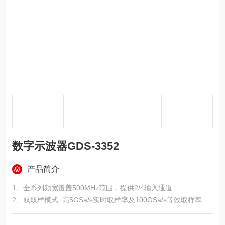
数字示波器GDS-3352
产品简介
1、全系列频宽覆盖500MHz范围，提供2/4输入通道
2、双取样模式: 高5GSa/s实时取样率及100GSa/s等效取样率
3、*的VPO讯号处理技术，快速洞察异常讯号
4、8“ 800*600高分辨率大尺寸画面, 能更舒适的检视复杂讯号的