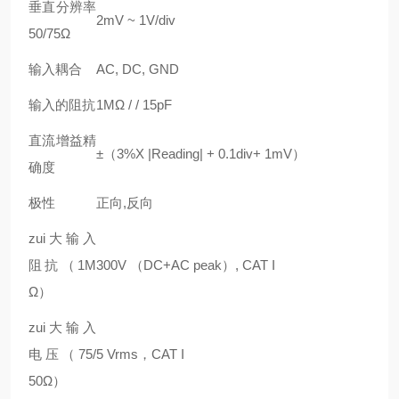
垂直分辨率
2mV ~ 1V/div
50/75Ω
输入耦合
AC, DC, GND
输入的阻抗
1MΩ / / 15pF
直流增益精
±
（
3%X |Reading| + 0.1div+ 1mV）
确度
极性
正向
,
反向
zui大输入
阻抗
（
1M
300V （DC+AC peak）, CAT I
Ω）
zui大输入
电压
（75/
5 Vrms
，
CAT I
50Ω）