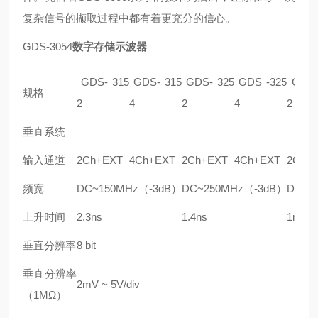
复杂信号的撷取过程中都有着更充分的信心。
GDS-3054
数字存储示波器
GDS- 315
GDS- 315
GDS- 325
GDS -325
GDS-
规格
2
4
2
4
2
垂直系统
输入通道
2Ch+EXT
4Ch+EXT
2Ch+EXT
4Ch+EXT
2Ch+
频宽
DC~150MHz（-3dB）
DC~250MHz（-3dB）
DC~3
上升时间
2.3ns
1.4ns
1ns
垂直分辨率
8 bit
垂直分辨率
2mV ~ 5V/div
（
1M
Ω）