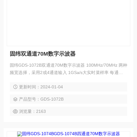
固纬双通道70M数字示波器
固纬GDS-1072B双通道70M数字示波器 100MHz/70MHz 两种
频宽选择，采用2或4通道输入 1GSa/s大实时菜样率 每通道大
10M存储器深度 7“ 800 x 480 WVGA液晶显示荧幕 具备256色
更新时间：2024-01-04
阶显示功能，可强化波形之表现 1Mpts FFT频域信号显示表现
具备水平时间、垂直电压以及触发一键归零设置功能 波形更新
产品型号：GDS-1072B
率大每秒110,000次
浏览量：2163