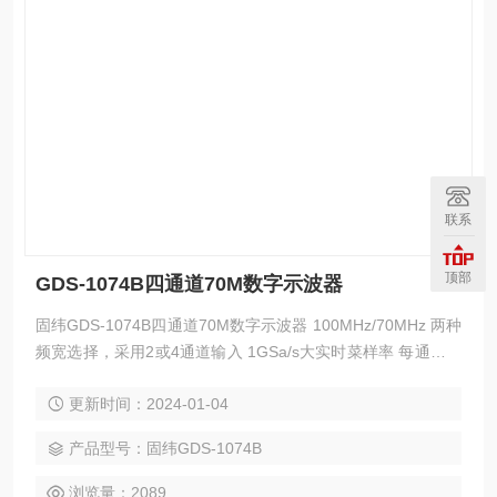
联系
顶部
GDS-1074B四通道70M数字示波器
固纬GDS-1074B四通道70M数字示波器 100MHz/70MHz 两种
频宽选择，采用2或4通道输入 1GSa/s大实时菜样率 每通道大
10M存储器深度 7“ 800 x 480 WVGA液晶显示荧幕 具备256色
更新时间：2024-01-04
阶显示功能，可强化波形之表现 1Mpts FFT频域信号显示表现
具备水平时间、垂直电压以及触发一键归零设置功能 波形更新
产品型号：固纬GDS-1074B
率大每秒110,000次
浏览量：2089