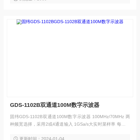
GDS-1102B双通道100M数字示波器
固纬GDS-1102B双通道100M数字示波器 100MHz/70MHz 两
种频宽选择，采用2或4通道输入 1GSa/s大实时菜样率 每通道
大10M存储器深度 7“ 800 x 480 WVGA液晶显示荧幕 具备256
更新时间：2024-01-04
色阶显示功能，可强化波形之表现 1Mpts FFT频域信号显示表