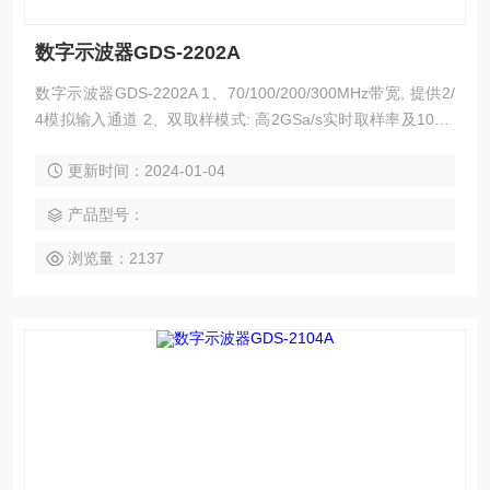
数字示波器GDS-2202A
数字示波器GDS-2202A 1、70/100/200/300MHz带宽, 提供2/
4模拟输入通道 2、双取样模式: 高2GSa/s实时取样率及100G
Sa/s等效取样率 3、2M内存，获取更多波形细节 4、8“ 800*6
更新时间：2024-01-04
00高分辨率大尺寸画面, 符合视觉习惯且信息不占用波形显示
区域 5、第二代Memory Prime技术，波形捕获率可高达80,00
产品型号：
0次以上（80,000wfs/s）
浏览量：2137