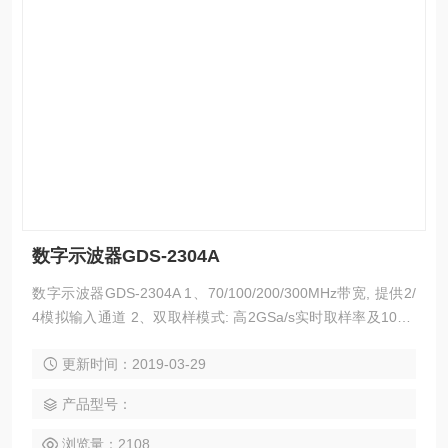
数字示波器GDS-2304A
数字示波器GDS-2304A 1、70/100/200/300MHz带宽, 提供2/
4模拟输入通道 2、双取样模式: 高2GSa/s实时取样率及100G
Sa/s等效取样率 3、2M内存，获取更多波形细节 4、8“ 800*6
更新时间：2019-03-29
00高分辨率大尺寸画面, 符合视觉习惯且信息不占用波形显示
区域 5、第二代Memory Prime技术，波形捕获率可高达80,00
产品型号：
0次以上（80,000wfs/s）
浏览量：2108