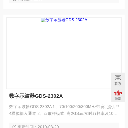
联系
数字示波器GDS-2302A
顶部
数字示波器GDS-2302A 1、70/100/200/300MHz带宽, 提供2/
4模拟输入通道 2、双取样模式: 高2GSa/s实时取样率及100G
Sa/s等效取样率 3、2M内存，获取更多波形细节 4、8“ 800*6
更新时间：2019-03-29
00高分辨率大尺寸画面, 符合视觉习惯且信息不占用波形显示