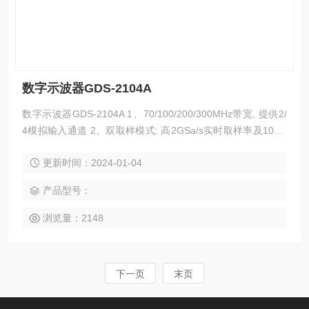
数字示波器GDS-2104A
数字示波器GDS-2104A 1、70/100/200/300MHz带宽, 提供2/
4模拟输入通道 2、双取样模式: 高2GSa/s实时取样率及100G
Sa/s等效取样率 3、2M内存，获取更多波形细节 4、8“ 800*6
更新时间：2024-01-04
00高分辨率大尺寸画面, 符合视觉习惯且信息不占用波形显示
区域 5、第二代Memory Prime技术，波形捕获率可高达80,00
产品型号：
0次以上（80,000wfs/s）
浏览量：2148
下一页
末页