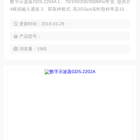
数字示波器GDS-2204A 1、70/100/200/300MHz带宽, 提供2/
4模拟输入通道 2、双取样模式: 高2GSa/s实时取样率及100G
Sa/s等效取样率 3、2M内存，获取更多波形细节 4、8“ 800*6
更新时间：2019-03-29
00高分辨率大尺寸画面, 符合视觉习惯且信息不占用波形显示
区域 5、第二代Memory Prime技术，波形捕获率可高达80,00
产品型号：
0次以上（80,000wfs/
浏览量：1965