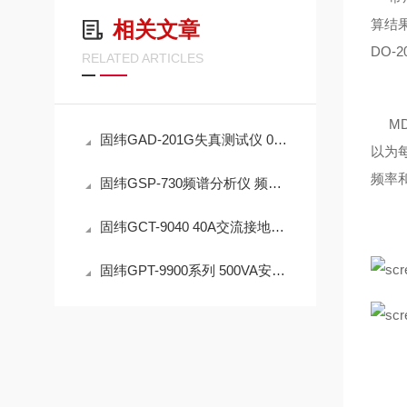
算结果
相关文章
DO-
RELATED ARTICLES
MD
固纬GAD-201G失真测试仪 0.1%-100%共七档 具自动换档与失真测量功能
以为每
频率
固纬GSP-730频谱分析仪 频率范围：150kHz ~ 3GHz
固纬GCT-9040 40A交流接地阻抗测试 电阻量测范围1mΩ~650mΩ
固纬GPT-9900系列 500VA安规测试仪(GPT-9901A,GPT-9902A,GPT-9903A-9904)