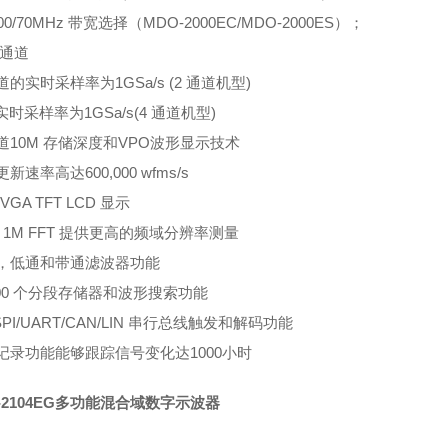
100/70MHz 带宽选择（MDO-2000EC/MDO-2000ES）；
 通道
道的实时采样率为1GSa/s (2 通道机型)
大实时采样率为1GSa/s(4 通道机型)
道10M 存储深度和VPO波形显示技术
新速率高达600,000 wfms/s
 WVGA TFT LCD 显示
i大 1M FFT 提供更高的频域分辨率测量
通，低通和带通滤波器功能
,000 个分段存储器和波形搜索功能
C/SPI/UART/CAN/LIN 串行总线触发和解码功能
记录功能能够跟踪信号变化达1000小时
-2104EG多功能混合域数字示波器