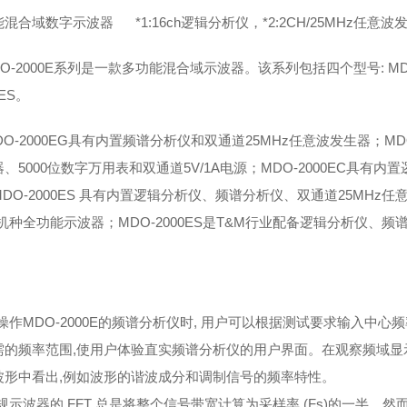
混合域数字示波器 *1:16ch逻辑分析仪，*2:2CH/25MHz任意波发
-2000E系列是一款多功能混合域示波器。该系列包括四个型号: MDO-20
0ES。
-2000EG具有内置频谱分析仪和双通道25MHz任意波发生器；MDO
、5000位数字万用表和双通道5V/1A电源；MDO-2000EC具有
DO-2000ES 具有内置逻辑分析仪、频谱分析仪、双通道25MHz任意
"机种全功能示波器；MDO-2000ES是T&M行业配备逻辑分析仪
作MDO-2000E的频谱分析仪时, 用户可以根据测试要求输入中心
需的频率范围,使用户体验直实频谱分析仪的用户界面。在观察频域显示
波形中看出,例如波形的谐波成分和调制信号的频率特性。
波器的 FFT 总是将整个信号带宽计算为采样率 (Fs)的一半。然