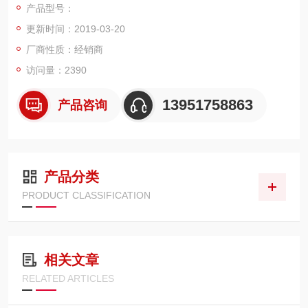
产品型号：
GPD-2303S/3303S/4303S （1mV/1mA）
更新时间：2019-03-20
GPD-3303D （100mV/10mA）
4、数字面板控制（旋转编码开关，带指示灯的硅胶按键）
厂商性质：经销商
访问量：2390
13951758863
产品咨询
产品分类
PRODUCT CLASSIFICATION
相关文章
RELATED ARTICLES