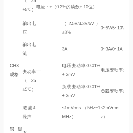
（25
电流：±（0.3%的读数+ 10位）
±5℃）
输出电
（2.5V/3.3V/5V）
0~5V/5~10V
压
±8%
输出电
3A
0~3A/0~1A
流
CH3
电压变动率≤0.01%
—
电压变动率≤0.01
变动率
规格
+ 3mV
（25
负载变动率≤0.01%
±5℃）
负载变动率≤0.01
+ 3mV
涟波&
≤1mVrms （5Hz~1
≤2mVrms （5
噪声
MHz）
z）
锁键