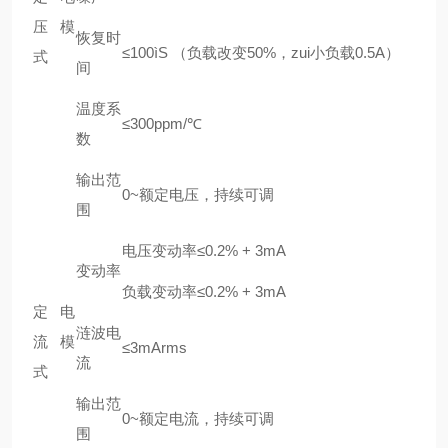
压模
恢复时
≤100ìS （负载改变50%，zui小负载0.5A）
式
间
温度系
≤300ppm/℃
数
输出范
0~额定电压，持续可调
围
电压变动率≤0.2% + 3mA
变动率
负载变动率≤0.2% + 3mA
定电
涟波电
流模
≤3mArms
流
式
输出范
0~额定电流，持续可调
围