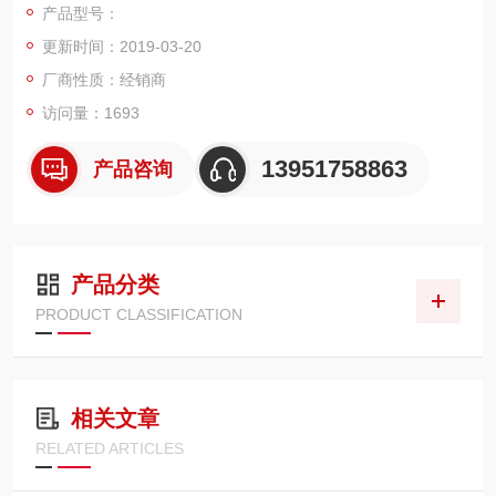
产品型号：
4、过载和极性反向保护功能
更新时间：2019-03-20
5、3 1/2 位数 0.5“ LED 显示
6、适合长时间寿命试验使用
厂商性质：经销商
7、过电压与过电流电源跳脱保护装置
访问量：1693
8、10回转电位控制器
13951758863
产品咨询
产品分类
PRODUCT CLASSIFICATION
相关文章
RELATED ARTICLES