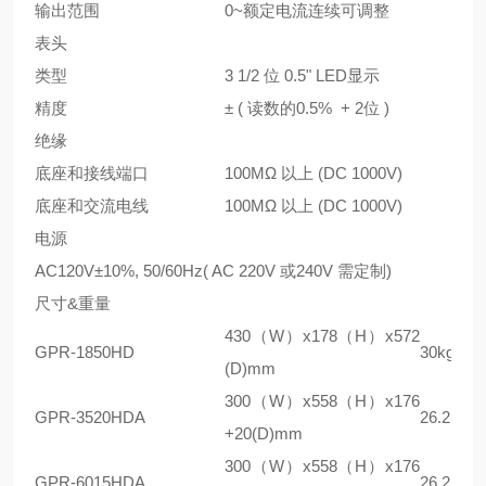
输出范围
0~额定电流连续可调整
表头
类型
3 1/2 位 0.5" LED显示
精度
± ( 读数的0.5% + 2位 )
绝缘
底座和接线端口
100MΩ 以上 (DC 1000V)
底座和交流电线
100MΩ 以上 (DC 1000V)
电源
AC120V±10%, 50/60Hz( AC 220V 或240V 需定制)
尺寸&重量
430（W）x178（H）x572
GPR-1850HD
30kg
(D)mm
300（W）x558（H）x176
GPR-3520HDA
26.2kg
+20(D)mm
300（W）x558（H）x176
GPR-6015HDA
26.2kg