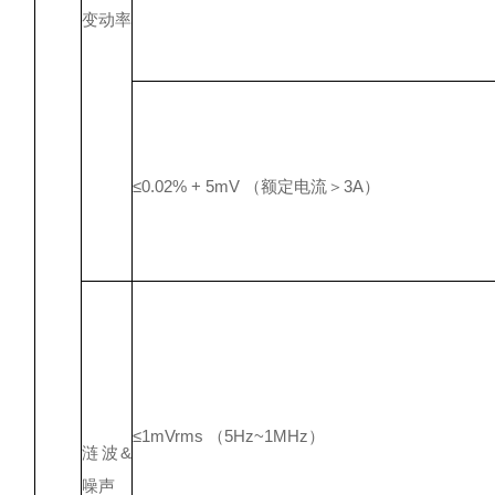
变动率
≤0.02% + 5mV （额定电流＞3A）
≤1mVrms （5Hz~1MHz）
涟波&
噪声