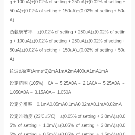
g + 100uA)±(0.02% of setting + 250uA)±(0.02% of setting +
50uA)±(0.02% of setting + 150uA)±(0.02% of setting + 50u
A)
负载调节率 ±(0.02% of setting + 250uA)±(0.02% of settin
g + 100uA)±(0.02% of setting + 250uA)±(0.02% of setting +
50uA)±(0.02% of setting + 150uA)±(0.02% of setting + 50u
A)
纹波&噪声(Arms*2)2mA1mA2mA400uA1mA1mA
设定范围 (105%) 0A ～ 5.25A0A～ 2.1A0A～ 5.25A0A ～
1.050A0A～ 3.15A0A～ 1.050A
设定分辨率 0.1mA0.05mA0.1mA0.02mA0.1mA0.02mA
设定准确度 (23℃±5℃) ±(0.05% of setting + 3.0mA)±(0.0
5% of setting + 1.0mA)±(0.05% of setting + 3.0mA)±(0.0
5% of setting + 0.5mA)±(0.05% of setting + 1.5mA)±(0.0