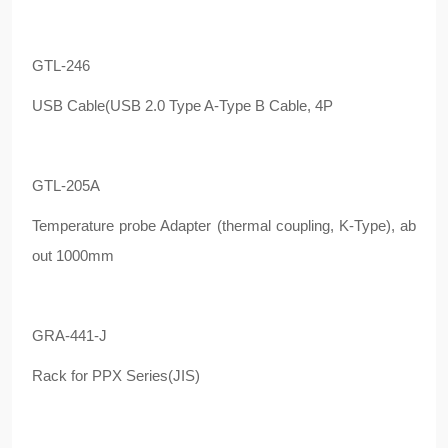
GTL-246
USB Cable(USB 2.0 Type A-Type B Cable, 4P
GTL-205A
Temperature probe Adapter (thermal coupling, K-Type), ab
out 1000mm
GRA-441-J
Rack for PPX Series(JIS)