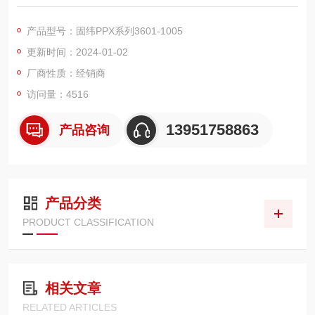
四档电流量测分辨率(最小0.1µA)/两档电压量测分辨率(最小0.1m
V)
产品型号：固纬PPX系列3601-1005
更新时间：2024-01-02
电源输出/截止 延迟功能
厂商性质：经销商
电压电流斜率控制功能
访问量：4516
泄放电路控制
13951758863
产品咨询
延迟过电流保护
序列式电源输出功能
产品分类
PRODUCT CLASSIFICATION
Remote Sensing功能
数据记录功能(Data Logger)
相关文章
10组记忆功能
RELATED ARTICLES