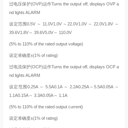
过电压保护(OVP)运作Turns the output off, displays OVP a
nd lights ALARM
设定范围0.5V ～ 11.0V1.0V ～22.0V1.0V ～ 22.0V1.8V ～
39.6V1.8V～ 39.6V5.0V～ 110.0V
(5% to 110% of the rated output voltage)
设定准确度±(1% of rating)
过电流保护(OCP)运作Turns the output off, displays OCP a
nd lights ALARM
设定范围0.25A ～ 5.5A0.1A ～ 2.2A0.25A～5.5A0.05A ～
1.1A0.15A～ 3.3A0.05A～ 1.1A
(5% to 110% of the rated output current)
设定准确度±(1% of rating)