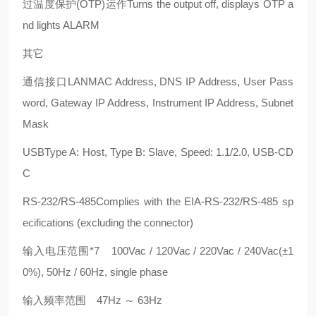
过温度保护(OTP)运作Turns the output off, displays OTP a
nd lights ALARM
其它
通信接口LANMAC Address, DNS IP Address, User Pass
word, Gateway IP Address, Instrument IP Address, Subnet
Mask
USBType A: Host, Type B: Slave, Speed: 1.1/2.0, USB-CD
C
RS-232/RS-485Complies with the EIA-RS-232/RS-485 sp
ecifications (excluding the connector)
输入电压范围*7 100Vac / 120Vac / 220Vac / 240Vac(±1
0%), 50Hz / 60Hz, single phase
输入频率范围 47Hz ～ 63Hz