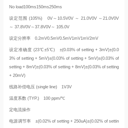
No load100ms150ms250ms
设定范围 (105%) 0V～10.5V0V ～ 21.0V0V ～21.0V0V
～ 37.8V0V～37.8V0V～ 105.0V
设定分辨率 0.2mV0.5mV0.5mV1mV1mV2mV
设定准确度 (23℃±5℃) ±(0.03% of setting + 3mV)±(0.0
3% of setting + 5mV)±(0.03% of setting + 5mV)±(0.03% of
setting + 8mV)±(0.03% of setting + 8mV)±(0.03% of setting
+ 20mV)
线路补偿电压 (single line) 1V3V
温度系数 (TYP.) 100 ppm/℃
定电流操作
电源调节率 ±(0.02% of setting + 250uA)±(0.02% of settin