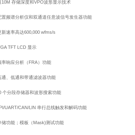
道
10M
存储深度和
VPO
波形显示技术
配置频谱分析仪和双通道任意波信号发生器功能
更新速率高达
600,000 wfms/s
VGA TFT LCD
显示
频率响应分析（
FRA
）功能
高通、低通和带通滤波器功能
0
个分段存储器和波形搜索功能
SPI/UART/CAN/LIN
串行总线触发和解码功能
存储功能；模板（
Mask)
测试功能