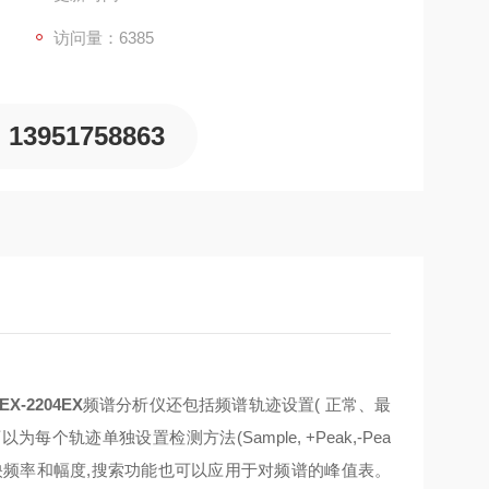
访问量：6385
13951758863
EX-2204EX
频谱分析仪还包括频谱轨迹设置
(
正常、最
可以为每个轨迹单独设置检测方法
(Sample, +Peak,-Pea
映频率和幅度
,
搜索功能也可以应用于对频谱的峰值表。