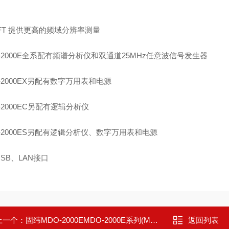
FT
提供更高的频域分辨率测量
2000E
全系配有频谱分析仪和双通道
25MHz
任意波信号发生器
2000EX
另配有数字万用表和电源
2000EC
另配有逻辑分析仪
2000ES
另配有逻辑分析仪、数字万用表和电源
SB
、
LAN
接口
上一个：
固纬MDO-2000EMDO-2000E系列(MDO-2102EG-2104EG-2202EG
返回列表