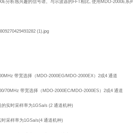
00E
分析感兴趣的信号谱。与示波器的
FFT
相比
,
使用
MDO-2000E
系
100MHz
带宽选择（
MDO-2000EG/MDO-2000EX
）
2
或
4
通道
100/70MHz
带宽选择（
MDO-2000EC/MDO-2000ES
）
2
或
4
通道
道的实时采样率为
1GSa/s (2
通道机种
)
实时采样率为
1GSa/s(4
通道机种
)