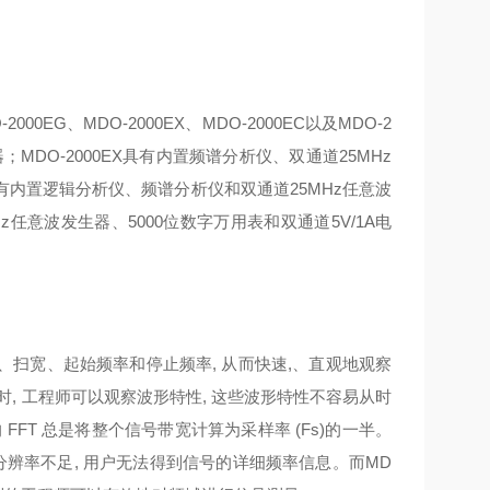
O-2000EG
、
MDO-2000EX
、
MDO-2000EC
以及
MDO-2
器；
MDO-2000EX
具有内置频谱分析仪、双通道
25MHz
有内置逻辑分析仪、频谱分析仪和双通道
25MHz
任意波
z
任意波发生器、
5000
位数字万用表和双通道
5V/1A
电
、扫宽、起始频率和停止频率
,
从而快速
,
、直观地观察
时
,
工程师可以观察波形特性
,
这些波形特性不容易从时
的
FFT
总是将整个信号带宽计算为采样率
(Fs)
的一半。
分辨率不足
,
用户无法得到信号的详细频率信息。而
MD