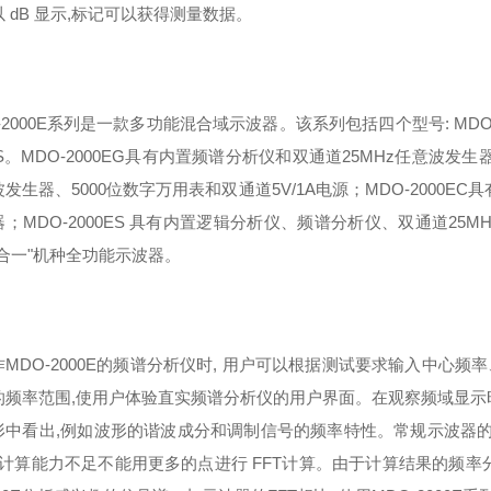
以
dB
显示
,
标记可以获得测量数据。
2000E
系列是一款多功能混合域示波器。该系列包括四个型号
: MD
S
。
MDO-2000EG
具有内置频谱分析仪和双通道
25MHz
任意波发生
波发生器、
5000
位数字万用表和双通道
5V/1A
电源；
MDO-2000EC
具
器；
MDO-2000ES
具有内置逻辑分析仪、频谱分析仪、双通道
25MH
六合一"机种全功能示波器。
作
MDO-2000E
的频谱分析仪时
,
用户可以根据测试要求输入中心频率
的频率范围
,
使用户体验直实频谱分析仪的用户界面。在观察频域显示
形中看出
,
例如波形的谐波成分和调制信号的频率特性。
常规示波器
计算能力不足不能用更多的点进行
FFT
计算。由于计算结果的频率