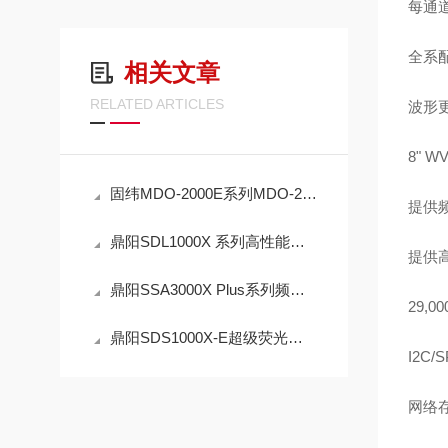
每通
全系
相关文章
RELATED ARTICLES
波形
8" W
固纬MDO-2000E系列MDO-2102EG-2104EG，MDO-2202EG，-VPO波形显示技术
提供
鼎阳SDL1000X 系列高性能可编程电子负载 SDL1030 50步自动编程测试
提供
鼎阳SSA3000X Plus系列频谱分析仪 3075X Plus/3032X Plus/3021X 性能优异
29,00
鼎阳SDS1000X-E超级荧光示波器 SDS1204X-E/1202X-E/1104X-E 深存储，快刷新
I2C/
网络